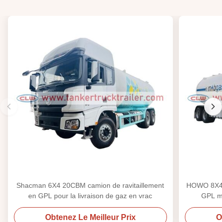
Shacman 6X4 20CBM camion de ravitaillement
HOWO 8X4 3
en GPL pour la livraison de gaz en vrac
GPL mo
Obtenez Le Meilleur Prix
O