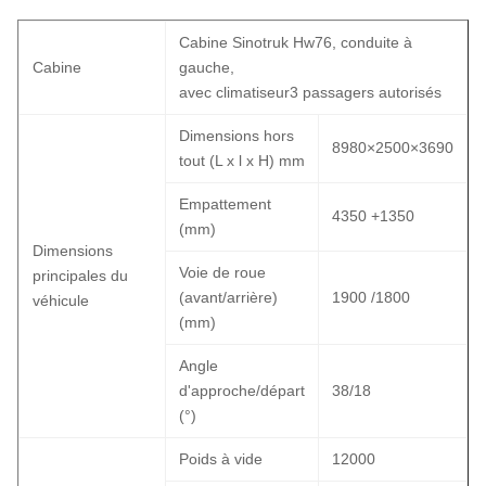
Cabine Sinotruk Hw76, conduite à
Cabine
gauche,
avec climatiseur3 passagers autorisés
Dimensions hors
8980×2500×3690
tout (L x l x H) mm
Empattement
4350 +1350
(mm)
Dimensions
Voie de roue
principales du
(avant/arrière)
1900 /1800
véhicule
(mm)
Angle
d'approche/départ
38/18
(°)
Poids à vide
12000