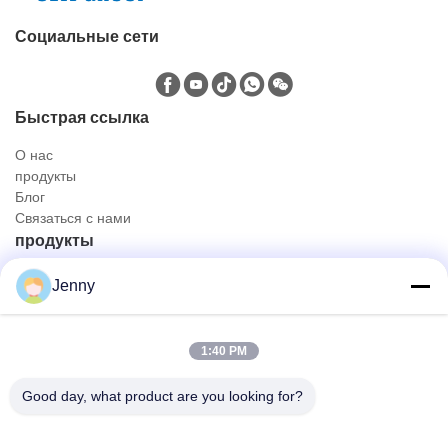
Социальные сети
Быстрая ссылка
О нас
продукты
Блог
Связаться с нами
продукты
Нефтяной и газовый грузовик
Jenny
Санитарный грузовик
Гражданский внедорожник
Грузовик для перевозки сельскохозяйственных животных,
1:40 PM
животных и продуктов питания
Тележка конструкции
Good day, what product are you looking for?
с тележки дороги
Быстрый контакт