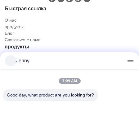
Быстрая ссылка
О нас
продукты
Блог
Связаться с нами
продукты
Нефтяной и газовый грузовик
Jenny
Санитарный грузовик
Гражданский внедорожник
Грузовик для перевозки сельскохозяйственных животных,
7:09 AM
животных и продуктов питания
Тележка конструкции
Good day, what product are you looking for?
с тележки дороги
Быстрый контакт
Тел.
0086-18986015181
Электронная почта