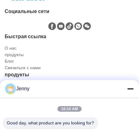
Социальные сети
Быстрая ссылка
О нас
продукты
Блог
Связаться с нами
продукты
Нефтяной и газовый грузовик
Jenny
Санитарный грузовик
Гражданский внедорожник
Грузовик для перевозки сельскохозяйственных животных,
10:10 AM
животных и продуктов питания
Тележка конструкции
Good day, what product are you looking for?
с тележки дороги
Быстрый контакт