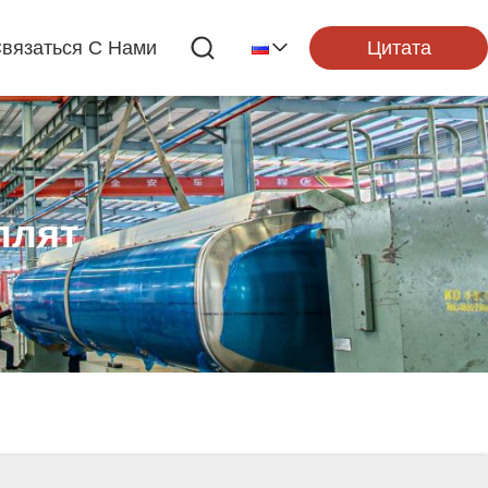
Цитата
вязаться С Нами
плят