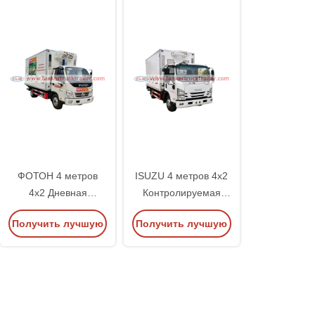
ФОТОН 4 метров
ISUZU 4 метров 4х2
4х2 Дневная
Контролируемая
транспортная
температурой
Получить лучшую
Получить лучшую
машина для
однодневная
перевозки птицы
цыпленок
цену
цену