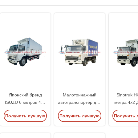
Японский бренд
Малотоннажный
Sinotruk 
ISUZU 6 метров 4х2
автотранспортёр для
метра 4х2 
Дневной цыпленок
перевозки суточных
транспо
Получить лучшую
Получить лучшую
Получить 
для
цыплят Sinotruk
трансп
животноводческой
HOWO 4x2
цену
цену
цену
фермы