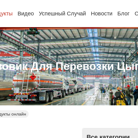
укты
Видео
Успешный Случай
Новости
Блог
С
зовик Для Перевозки Цы
дукты онлайн
Все категории