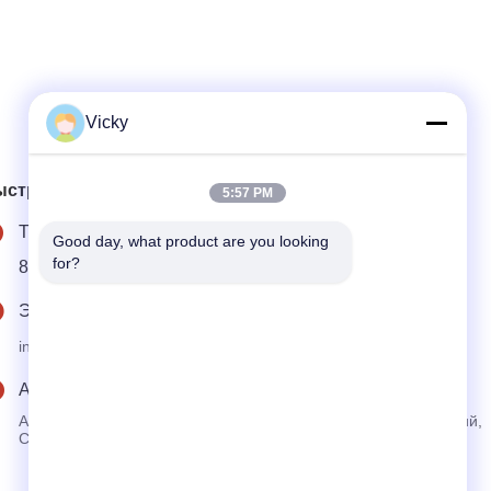
Vicky
ыстрый контакт
5:57 PM
Тел.
Good day, what product are you looking 
for?
86--18986015181
Электронная почта
info@cn-clwgroup.com
Адрес
Автомобильный промышленный парк зоны высоких технологий,
Суйчжоу, Хубэй, Китай.