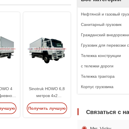
Нефтяной и газовый груз
Санитарный грузовик
Гражданский внедорожн
Грузовик для перевозки 
Тележка конструкции
с тележки дороги
Тележка трактора
Корпус грузовика
HOWO 4
Sinotruk HOWO 6,8
Дневной
метров 4х2
ртный
птицефабрика
лучшую
Получить лучшую
орт
цыплят
Связаться с н
транспортный
цену
автомобиль
Mrs. Vicky