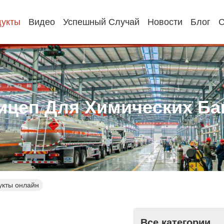
укты
Видео
Успешный Случай
Новости
Блог
С
ицеп Для Химических Ба
укты онлайн
Все категории