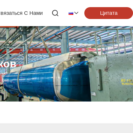
Цитата
вязаться С Нами
ков