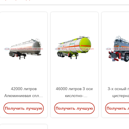
42000 литров
46000 литров 3 оси
3-х осный 
Алюминиевая сплав
кислотно-
цистерн
Аммиак Вода
химический бак
химиче
Получить лучшую
Получить лучшую
Получить 
Химический бак
полуприцеп для
жидкости с
Полуприцеп
продажи
кислото
цену
цену
цену
прода