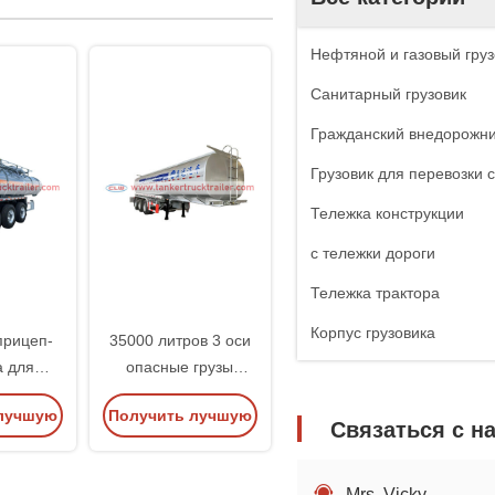
Нефтяной и газовый груз
Санитарный грузовик
Гражданский внедорожн
Грузовик для перевозки 
Тележка конструкции
с тележки дороги
Тележка трактора
Корпус грузовика
прицеп-
35000 литров 3 оси
а для
опасные грузы
ской
химический бак
лучшую
Получить лучшую
 серной
полуприцеп для
Связаться с н
й для
продажи
цену
жи
Mrs. Vicky