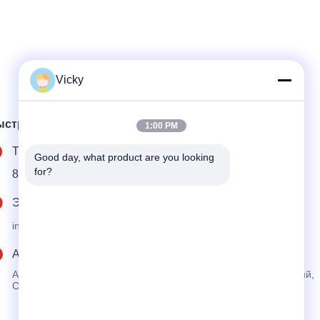
Vicky
ыстрый контакт
1:00 PM
Тел.
Good day, what product are you looking 
for?
86--18986015181
Электронная почта
info@cn-clwgroup.com
Адрес
Автомобильный промышленный парк зоны высоких технологий,
Суйчжоу, Хубэй, Китай.