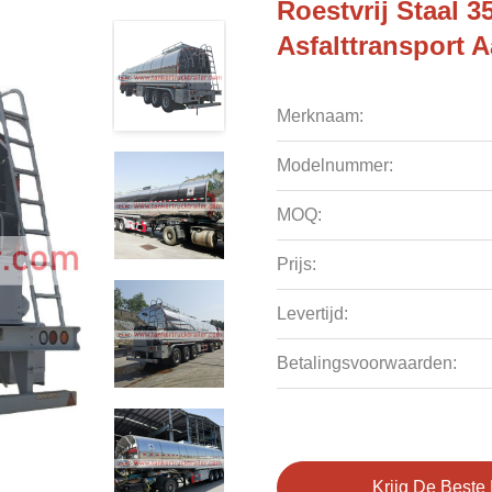
Roestvrij Staal 
Asfalttranspor
Merknaam:
Modelnummer:
MOQ:
Prijs:
Levertijd:
Betalingsvoorwaarden:
Krijg De Beste 