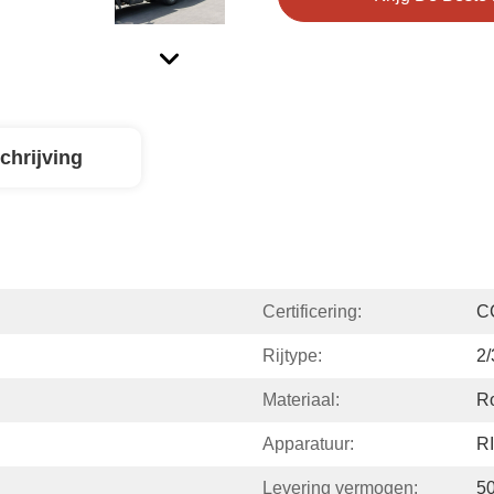
chrijving
Certificering:
C
Rijtype:
2/
Materiaal:
Ro
Apparatuur:
RI
Levering vermogen:
5