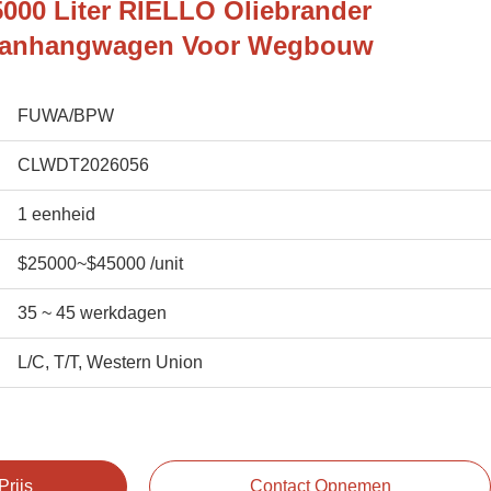
35000 Liter RIELLO Oliebrander
t Aanhangwagen Voor Wegbouw
FUWA/BPW
CLWDT2026056
1 eenheid
$25000~$45000 /unit
35 ~ 45 werkdagen
L/C, T/T, Western Union
Prijs
Contact Opnemen