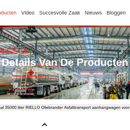
oducten
Video
Succesvolle Zaak
Nieuws
Bloggen
Details Van De Producten
taal 35000 liter RIELLO Oliebrander Asfalttransport aanhangwagen vo