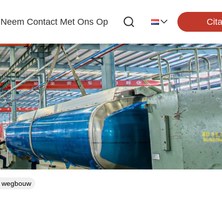
Cita
Neem Contact Met Ons Op
or wegbouw