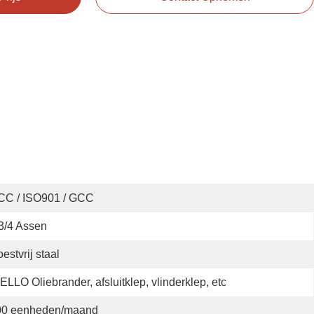
CC / ISO901 / GCC
3/4 Assen
estvrij staal
ELLO Oliebrander, afsluitklep, vlinderklep, etc
00 eenheden/maand