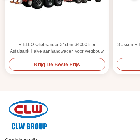
RIELLO Oliebrander 34cbm 34000 liter
3 assen RI
Asfalttank Halve aanhangwagen voor wegbouw
Krijg De Beste Prijs