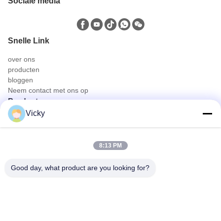
Sociale media
Snelle Link
over ons
producten
bloggen
Neem contact met ons op
Producten
Vicky
Olie- en gasvrachtwagen
Sanitaire vrachtwagen
Vervoervoerder
8:13 PM
Landbouw-, dieren- en voedseltransportwagen
Bouwvrachtwagen
Good day, what product are you looking for?
van wegvrachtwagen
Snel contact
Tel
0086-18986015181