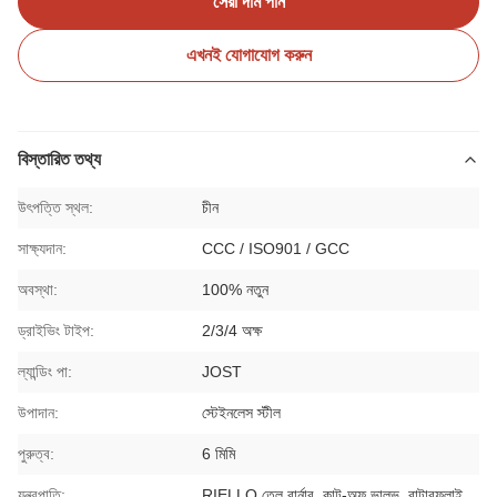
সেরা দাম পান
এখনই যোগাযোগ করুন
বিস্তারিত তথ্য
উৎপত্তি স্থল:
চীন
সাক্ষ্যদান:
CCC / ISO901 / GCC
অবস্থা:
100% নতুন
ড্রাইভিং টাইপ:
2/3/4 অক্ষ
ল্যান্ডিং পা:
JOST
উপাদান:
স্টেইনলেস স্টীল
পুরুত্ব:
6 মিমি
যন্ত্রপাতি:
RIELLO তেল বার্নার, কাট-অফ ভালভ, বাটারফ্লাই