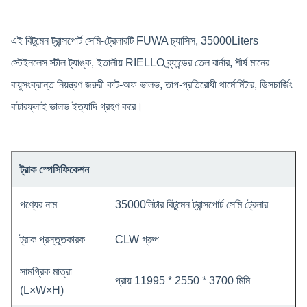
এই বিটুমেন ট্রান্সপোর্ট সেমি-ট্রেলারটি FUWA চ্যাসিস, 35000Liters
স্টেইনলেস স্টীল ট্যাঙ্ক, ইতালীয় RIELLO ব্র্যান্ডের তেল বার্নার, শীর্ষ মানের
বায়ুসংক্রান্ত নিয়ন্ত্রণ জরুরী কাট-অফ ভালভ, তাপ-প্রতিরোধী থার্মোমিটার, ডিসচার্জিং
বাটারফ্লাই ভালভ ইত্যাদি গ্রহণ করে।
ট্রাক স্পেসিফিকেশন
পণ্যের নাম
35000লিটার বিটুমেন ট্রান্সপোর্ট সেমি ট্রেলার
ট্রাক প্রস্তুতকারক
CLW গ্রুপ
সামগ্রিক মাত্রা
প্রায় 11995 * 2550 * 3700 মিমি
(L×W×H)