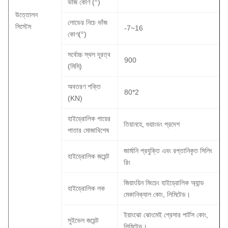
ভাঁজ কোণ (°)
উত্তোলন
লোডের নিচে ভাঁজ
সিস্টেম
-7~16
কোণ(°)
সর্বোচ্চ স্থল দূরত্ব
900
(মিমি)
অবতরণ শক্তি
80*2
(KN)
হাইড্রোলিক পায়ের
তিয়ানহে, গুয়াংডং প্রদেশ
পাতার মোজাবিশেষ
জার্মানি প্রযুক্তি এবং রপ্তানিকৃত সিলিং
হাইড্রোলিক জয়েন্ট
রিং
জিয়াংয়িন মিংচেং হাইড্রোলিক অ্যান্ড
হাইড্রোলিক লক
মেকানিক্যাল কোং, লিমিটেড।
ইয়াংঝো ঝোংমেই প্রেসার পার্টস কোং,
সুইভেল জয়েন্ট
লিমিটেড।