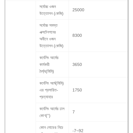
সর্বোচ্চ ওজন
25000
উত্তোলন (কেজি)
সর্বোচ্চ সমস্ত
এক্সটেনশনের
8300
অধীনে ওজন
উত্তোলন (কেজি)
কর্বেলিং আর্মের
কার্যকরী
3650
দৈর্ঘ্য(মিমি)
কর্বেলিং আর্ম(মিমি)
এর প্রসারিত-
1750
প্রত্যাহার
কর্বেলিং আর্মের ঢাল
7
কোণ(°)
কোন লোডের নিচে
-7~92