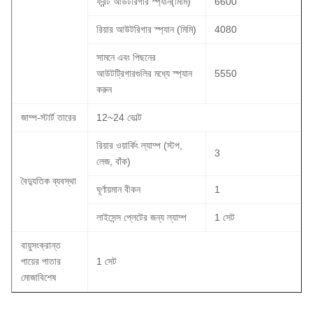
ফ্রন্ট আউটরিগার স্প্যান(মিমি)
6600
রিয়ার আউটরিগার স্প্যান (মিমি)
4080
সামনে এবং পিছনের
আউটট্রিগারগুলির মধ্যে স্প্যান
5550
করুন
জাম্প-স্টার্ট তারের
12~24 ভোল্ট
রিয়ার ওয়ার্কিং ল্যাম্প (স্টপ,
3
লেজ, বাঁক)
বৈদ্যুতিক ব্যবস্থা
ঘূর্ণায়মান বীকন
1
লাইসেন্স প্লেটের জন্য ল্যাম্প
1 সেট
বায়ুসংক্রান্ত
পায়ের পাতার
1 সেট
মোজাবিশেষ