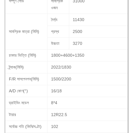
সম্পূর্ণ লোড
সামগ্রিক
31000
ওজন
দৈর্ঘ্য
11430
সামগ্রিক মাত্রা (মিমি)
প্রস্থ
2500
উচ্চতা
3270
চাকার ভিত্তি (মিমি)
1800+4600+1350
ট্র্যাক(মিমি)
2022/1830
F/R সাসপেনশন(মিমি)
1500/2200
A/D কোণ(°)
16/18
ড্রাইভিং মডেল
8*4
টায়ার
12R22.5
সর্বোচ্চ গতি (কিমি/ঘণ্টা)
102