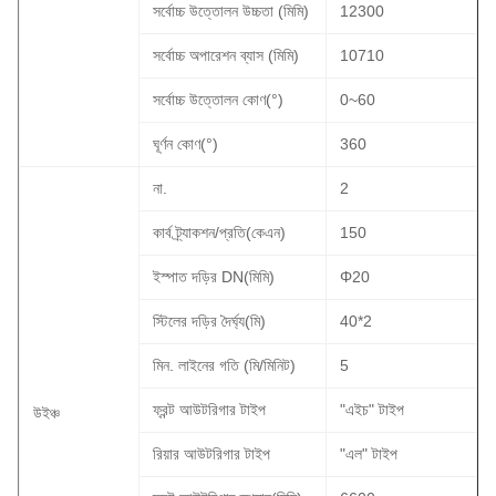
সর্বোচ্চ উত্তোলন উচ্চতা (মিমি)
12300
সর্বোচ্চ অপারেশন ব্যাস (মিমি)
10710
সর্বোচ্চ উত্তোলন কোণ(°)
0~60
ঘূর্ণন কোণ(°)
360
না.
2
কার্ব ট্র্যাকশন/প্রতি(কেএন)
150
ইস্পাত দড়ির DN(মিমি)
Φ20
স্টিলের দড়ির দৈর্ঘ্য(মি)
40*2
মিন. লাইনের গতি (মি/মিনিট)
5
ফ্রন্ট আউটরিগার টাইপ
"এইচ" টাইপ
উইঞ্চ
রিয়ার আউটরিগার টাইপ
"এল" টাইপ