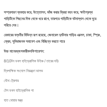
সম্প্রসারণ ব্যবহার করে, উত্তোলন, ভাঁজ করার ক্রিয়া বহন করে, ক্ষতিগ্রস্থ
গাড়িটিকে পিছনের দিক থেকে ধরে রাখে, তারপরে গাড়িটিকে ঘটনাস্থল থেকে দূরে
সরিয়ে দেয়।
রেকারের বন্ধনীর বিভিন্ন রূপ রয়েছে, জেনারেল দুর্ঘটনার গাড়ির এক্সেল, চাকা, স্প্রিং,
ফ্রেম, সুবিধাজনক সমাবেশ এবং বিচ্ছিন্ন করতে পারে
উচ্চ মানের
ধ্বংসকারী
কনফিগারেশন:
8/10টন ডবল হাইড্রোলিক উইঞ্চ / তারের দড়ি
দ্বিপাক্ষিক সংযোগ নিয়ন্ত্রণ ভালভ
যৌথ ট্রেলার
টেল ডবল হাইড্রোলিক পা
হাত ধোয়ার যন্ত্র