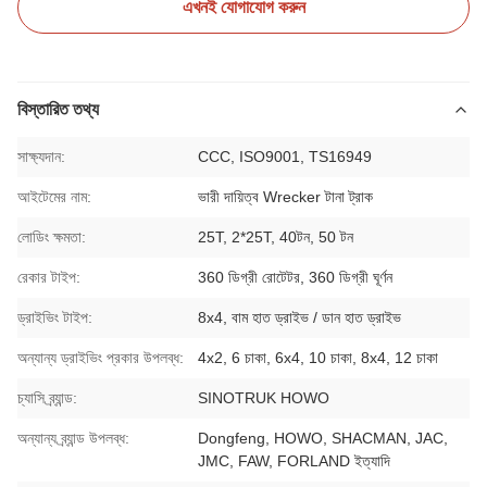
এখনই যোগাযোগ করুন
বিস্তারিত তথ্য
সাক্ষ্যদান:
CCC, ISO9001, TS16949
আইটেমের নাম:
ভারী দায়িত্ব Wrecker টানা ট্রাক
লোডিং ক্ষমতা:
25T, 2*25T, 40টন, 50 টন
রেকার টাইপ:
360 ডিগ্রী রোটেটর, 360 ডিগ্রী ঘূর্ণন
ড্রাইভিং টাইপ:
8x4, বাম হাত ড্রাইভ / ডান হাত ড্রাইভ
অন্যান্য ড্রাইভিং প্রকার উপলব্ধ:
4x2, 6 চাকা, 6x4, 10 চাকা, 8x4, 12 চাকা
চ্যাসি ব্র্যান্ড:
SINOTRUK HOWO
অন্যান্য ব্র্যান্ড উপলব্ধ:
Dongfeng, HOWO, SHACMAN, JAC,
JMC, FAW, FORLAND ইত্যাদি