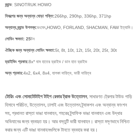
ব্র্যান্ড
: SINOTRUK HOWO
বিকল্পের জন্য অন্যান্য ঘোড়া শক্তি:
266hp, 290hp, 336hp, 371hp
অন্যান্য ব্র্যান্ড উপলব্ধ:
ডংফেং
,
HOWO, FORLAND, SHACMAN, FAW ইত্যাদি।
লোডিং ক্ষমতা: 25
টন
ঐচ্ছিক জন্য অন্যান্য লোডিং ক্ষমতা:
5t, 8t, 10t, 12t, 15t, 20t, 25t, 30t
ড্রাইভিং প্রকার:
8x* বাম হাতের ড্রাইভ / ডান হাত ড্রাইভ
অন্য প্রকার:
4x2, 6x4, 8x4, হালকা দায়িত্ব, ভারী দায়িত্ব
টোয়িং এবং সোমাটোটাইপ টাইপ রেকার ট্রাক উত্তোলন
, সাধারণত ট্রেলার টাউড গাড়ি
হিসাবে পরিচিত, উত্তোলন, ঢালাই এবং উত্তোলন ট্র্যাকশন এবং অন্যান্য ফাংশন
সহ, প্রধানত রাস্তা ভাঙা যানবাহন, শহরের ট্র্যাফিক ভাঙা যানবাহন এবং উদ্ধার
অভিযানের জন্য ব্যবহৃত হয়। আর বস্তুটি ভারী যানবাহন। রাস্তা মসৃণভাবে নিশ্চিত
করার জন্য এটি ভাঙা যানবাহনগুলিকে টানতে ব্যবহার করা হয়।