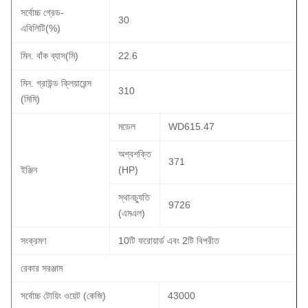
সর্বোচ্চ গ্রেড-
30
এবিলিটি(%)
মিন. বাঁক ব্যাস(মি)
22.6
মিন. গ্রাউন্ড ক্লিয়ারেন্স
310
(মিমি)
মডেল
WD615.47
অশ্বশক্তি
371
ইঞ্জিন
(HP)
স্থানচ্যুতি
9726
(এমএল)
সংক্রমণ
10টি ফরোয়ার্ড এবং 2টি বিপরীত
রেকার সরঞ্জাম
সর্বোচ্চ টোয়িং ওয়েট (কেজি)
43000