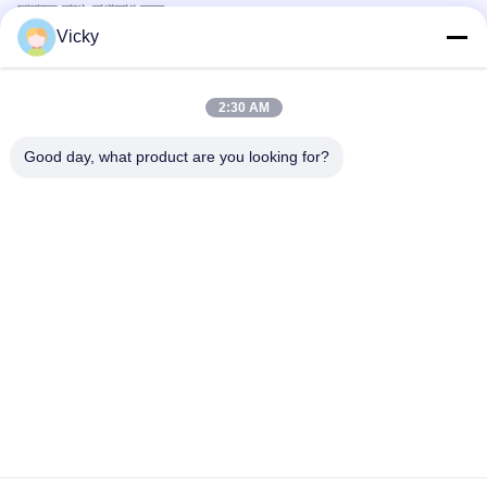
আমাদের সাথে যোগাযোগ করুন
পণ্য
Vicky
তেল ও গ্যাস ট্রাক
স্যানিটেশন ট্রাক
2:30 AM
সিভিক ইউটিলিটি ট্রাক
কৃষি ও প্রাণী ও খাদ্য পরিবহন ট্রাক
Good day, what product are you looking for?
নির্মাণ ট্রাক
রাস্তা বন্ধ ট্রাক
দ্রুত যোগাযোগ
টেলিফোন
0086-18986015181
ই-মেইল
info@cn-clwgroup.com
ঠিকানা
হাই-টেক জোন অটোমোবাইল ইন্ডাস্ট্রিয়াল পার্ক, সুইঝো, হুবেই, চীন।
গোপনীয়তা নীতি
|
সাইট ম্যাপ