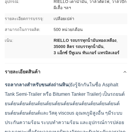
อุปกรณ์:
RIELLO เตาน้ำมัน, วาล์วตัดไฟ, วาล์วปีก
ผีเสื้อ ฯลฯ
รายละเอียดการบรรจุ:
เปลือยเปล่า
สามารถในการผลิต:
500 หน่วย/เดือน
เน้น:
RIELLO รถบรรทุกน้ํามันทองเหลือง
,
35000 ลิตร รถบรรทุกน้ํามัน
,
3 แอ็กซ์ บีทูเมน ทันเกอร์ แทรมิลเลอร์
รายละเอียดสินค้า
รถลากลางสําหรับขนส่งถ่านหิน
(ยังรู้จักกันในชื่อ Asphalt
Tank Semi-Trailer หรือ Bitumen Tanker Trailer) เป็นรถยนต์
ยนต์ยนต์ยนต์ยนต์ยนต์ยนต์ยนต์ยนต์ยนต์ยนต์ยนต์ยนต์ยนต์
ยนต์ยนต์ยนต์ยนต์และวัสดุ viscous อุณหภูมิสูงอื่น ๆมีระบบ
ประกันความร้อน ระบบทําความร้อน และอุปกรณ์การปล่อย
ของเฉพาะเพื่อรักษาอุณหภูมิของวัสดุและรับประกันการปลด