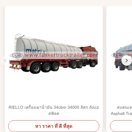
RIELLO เครื่องเผาน้ํามัน 34cbm 34000 ลิตร ถังแอ
สแตนเลส
สฟัลต
Asphalt Tr
หา ราคา ที่ ดี ที่สุด