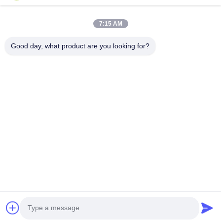
รถบรรทุกน้ำมันและแก๊ส
รถสุขาภิบาล
7:15 AM
รถบรรทุกส่วนกลาง
รถบรรทุกเพื่อการเกษตรและขนส่งสัตว์และอาหาร
Good day, what product are you looking for?
รถบรรทุกก่อสร้าง
ปิดถนนรถบรรทุก
ติดต่อด่วน
โทร
0086-18986015181
อีเมล
info@cn-clwgroup.com
ที่อยู่
สวนอุตสาหกรรมรถยนต์โซน Hi-tech ซุยโจว ฮูเบ่ย จีน
นโยบายความเป็นส่วนตัว
|
แผนผังเว็บไซต์
จีน ดี คุณภาพ รถบรรทุกน้ำมันและแก๊ส ผู้จัดจําหน่าย.ลิขสิทธิ์ 2018-2026 CLW
Automobile Group Co., Ltd . สงวนลิขสิทธิ์