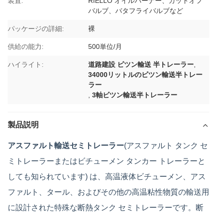
装置:
RIELLO オイルバーナー、カットオフ
バルブ、バタフライバルブなど
パッケージの詳細:
裸
供給の能力:
500単位/月
ハイライト:
道路建設 ビツン輸送 半トレーラー
,
34000リットルのビツン輸送半トレー
ラー
,
3軸ビツン輸送半トレーラー
製品説明
アスファルト輸送セミトレーラー
(アスファルト タンク セ
ミトレーラーまたはビチューメン タンカー トレーラーと
しても知られています) は、高温液体ビチューメン、アス
ファルト、タール、およびその他の高温粘性物質の輸送用
に設計された特殊な断熱タンク セミトレーラーです。断