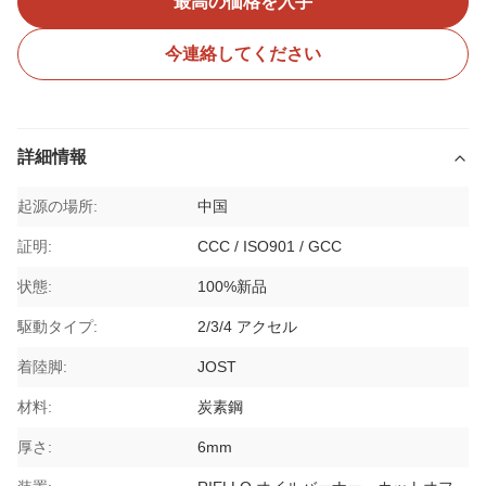
最高の価格を入手
今連絡してください
詳細情報
起源の場所:
中国
証明:
CCC / ISO901 / GCC
状態:
100%新品
駆動タイプ:
2/3/4 アクセル
着陸脚:
JOST
材料:
炭素鋼
厚さ:
6mm