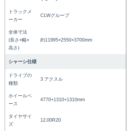
トラックメ
CLWグループ
ーカー
全体寸法
(長さ×幅×
約11995×2550×3700mm
高さ)
シャーシ仕様
ドライブの
3 アクスル
種類
ホイールベ
4770+1310+1310mm
ース
タイヤサイ
12.00R20
ズ