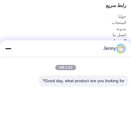
رابط سريع
حولنا
المنتجات
مدونة
اتصل بنا
المنتجات
Jenny
شاحنة النفط والغاز
شاحنة الصرف الصحي
شاحنة مدنية
1:03 AM
شاحنة نقل الزراعة والحيوانات والأغذية
شاحنة بناء
Good day, what product are you looking for?
على الطرق الوعرة شاحنة
الاتصال السريع
هاتف
0086-18986015181
بريد إلكتروني
info@cn-clwgroup.com