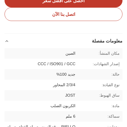
احصل على أفضل سعر
اتصل بنا الآن
معلومات مفصلة
مكان المنشأ:
الصين
إصدار الشهادات:
CCC / ISO901 / GCC
حالة:
جديد 100%
نوع القيادة:
2/3/4 المحاور
ساق الهبوط:
JOST
مادة:
الكربون الصلب
سماكة:
6 ملم
معدات:
RIELLO موقد الزيت، صمام القطع، صمام