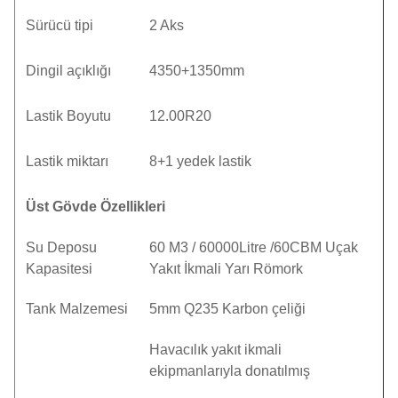
Sürücü tipi
2 Aks
Dingil açıklığı
4350+1350mm
Lastik Boyutu
12.00R20
Lastik miktarı
8+1 yedek lastik
Üst Gövde Özellikleri
Su Deposu
60 M3 / 60000Litre /60CBM Uçak
Kapasitesi
Yakıt İkmali Yarı Römork
Tank Malzemesi
5mm Q235 Karbon çeliği
Havacılık yakıt ikmali
ekipmanlarıyla donatılmış