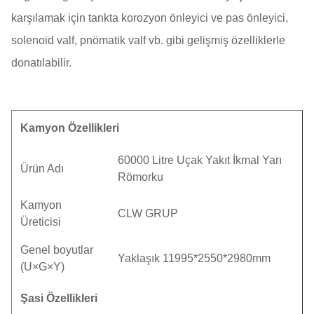
karşılamak için tankta korozyon önleyici ve pas önleyici,
solenoid valf, pnömatik valf vb. gibi gelişmiş özelliklerle
donatılabilir.
Kamyon Özellikleri
60000 Litre Uçak Yakıt İkmal Yarı
Ürün Adı
Römorku
Kamyon
CLW GRUP
Üreticisi
Genel boyutlar
Yaklaşık 11995*2550*2980mm
(U×G×Y)
Şasi Özellikleri