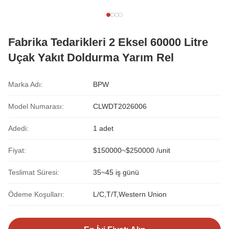
Fabrika Tedarikleri 2 Eksel 60000 Litre
Uçak Yakıt Doldurma Yarım Rel
Marka Adı:
BPW
Model Numarası:
CLWDT2026006
Adedi:
1 adet
Fiyat:
$150000~$250000 /unit
Teslimat Süresi:
35~45 iş günü
Ödeme Koşulları:
L/C,T/T,Western Union