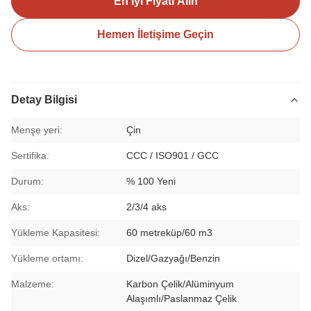
En İyi Fiyatı Alın
Hemen İletişime Geçin
Detay Bilgisi
Menşe yeri:
Çin
Sertifika:
CCC / ISO901 / GCC
Durum:
% 100 Yeni
Aks:
2/3/4 aks
Yükleme Kapasitesi:
60 metreküp/60 m3
Yükleme ortamı:
Dizel/Gazyağı/Benzin
Malzeme:
Karbon Çelik/Alüminyum
Alaşımlı/Paslanmaz Çelik