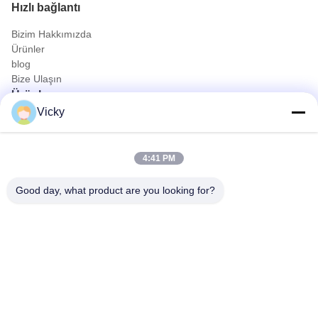
Hızlı bağlantı
Bizim Hakkımızda
Ürünler
blog
Bize Ulaşın
Ürünler
Vicky
Petrol ve Gaz Kamyonu
Temizlik kamyonu
Sivil Kamyon
4:41 PM
Tarım & Hayvan ve Gıda Taşıma Kamyonu
İnşaat Kamyonu
Good day, what product are you looking for?
arazi kamyonu
Hızlı İletişim
Tel
0086-18986015181
E-posta
info@cn-clwgroup.com