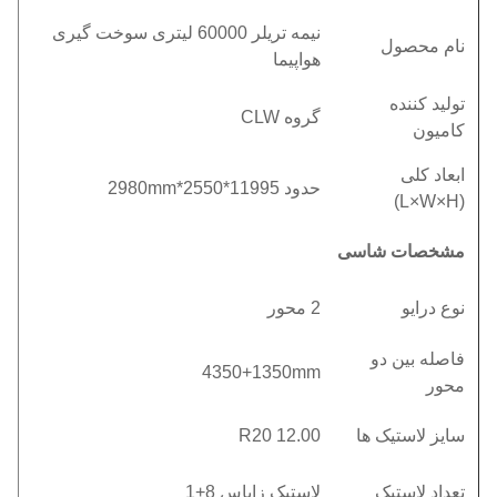
نیمه تریلر 60000 لیتری سوخت گیری
نام محصول
هواپیما
تولید کننده
گروه CLW
کامیون
ابعاد کلی
حدود 11995*2550*2980mm
(L×W×H)
مشخصات شاسی
نوع درایو
2 محور
فاصله بین دو
4350+1350mm
محور
سایز لاستیک ها
12.00 R20
تعداد لاستیک
لاستیک زاپاس 8+1