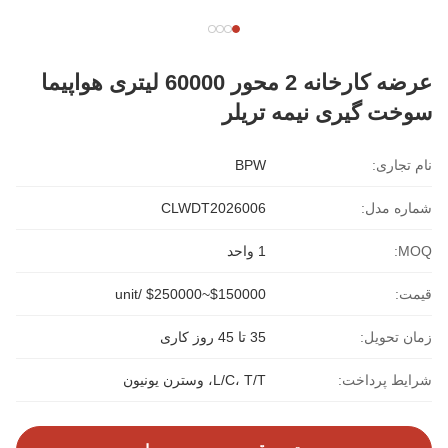
عرضه کارخانه 2 محور 60000 لیتری هواپیما
سوخت گیری نیمه تریلر
نام تجاری:
BPW
شماره مدل:
CLWDT2026006
MOQ:
1 واحد
قیمت:
$150000~$250000 /unit
زمان تحویل:
35 تا 45 روز کاری
شرایط پرداخت:
L/C، T/T، وسترن یونیون