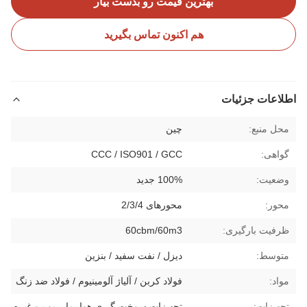
بهترین قیمت رو بدست بیار
هم اکنون تماس بگیرید
اطلاعات جزئیات
محل منبع:
چین
گواهی:
CCC / ISO901 / GCC
وضعیت:
100% جدید
محور:
محورهای 2/3/4
ظرفیت بارگیری:
60cbm/60m3
متوسط:
دیزل / نفت سفید / بنزین
مواد:
فولاد کربن / آلیاژ آلومینیوم / فولاد ضد زنگ
تجهیزات:
تجهیزات سوخت گیری هواپیما، پمپ و غیره