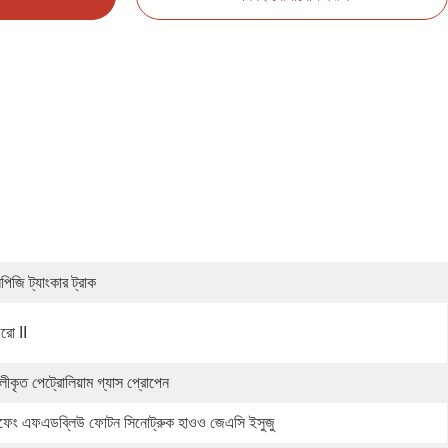
িজি ট্যাংকার ট্রাক
রো II
লীকৃত পেট্রোলিয়াম গ্যাস প্রোপেন
ফেং এফএডব্লিউ ফোটন সিনোট্রুক হাওও জেএসি ইসুজু