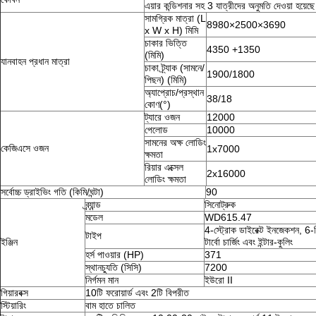
এয়ার কন্ডিশনার সহ 3 যাত্রীদের অনুমতি দেওয়া হয়েছে
সামগ্রিক মাত্রা (L
8980×2500×3690
x W x H) মিমি
চাকার ভিত্তি
4350 +1350
(মিমি)
যানবাহন প্রধান মাত্রা
চাকা ট্র্যাক (সামনে/
1900/1800
পিছন) (মিমি)
অ্যাপ্রোচ/প্রস্থান
38/18
কোণ(°)
ট্যারে ওজন
12000
পেলোড
10000
সামনের অক্ষ লোডিং
কেজিএসে ওজন
1x7000
ক্ষমতা
রিয়ার এক্সেল
2x16000
লোডিং ক্ষমতা
সর্বোচ্চ ড্রাইভিং গতি (কিমি/ঘন্টা)
90
ব্র্যান্ড
সিনোট্রুক
মডেল
WD615.47
4-স্ট্রোক ডাইরেক্ট ইনজেকশন, 6-সি
টাইপ
ইঞ্জিন
টার্বো চার্জিং এবং ইন্টার-কুলিং
হর্স পাওয়ার (HP)
371
স্থানচ্যুতি (সিসি)
7200
নির্গমন মান
ইউরো II
গিয়ারবক্স
10টি ফরোয়ার্ড এবং 2টি বিপরীত
স্টিয়ারিং
বাম হাতে চালিত