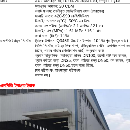
টায়ার
একটি অতিরিক্ত সহ 10.00-20 নাইলন টায়ার, সম্পূর্ণ 11 টুকরা
ট্যাঙ্কের আয়তন: 20 CBM
ভরাট মাধ্যম: তরলীকৃত পেট্রোলিয়াম গ্যাস (প্রোপেন)
মাঝারি ঘনত্ব: 420-590 কেজি/সিবিএম
ডিজাইন তাপমাত্রা(ºC): 50ºC এর নিচে
জলের চাপ পরীক্ষা (এমপিএ): 2.1 এমপিএ / 21 বার
ডিজাইন চাপ (MPa): 1.61 MPa / 16.1 বার
জারা ভাতা (মিমি): 1 মিমি
এলপিজি ট্যাঙ্ক সিস্টেম
ট্যাঙ্ক উপাদান: Q345R উচ্চ টান ইস্পাত, 10 মিমি পুরু ট্যাঙ্ক বডি।
ফিলিং সিস্টেম, হাইড্রোলিক পাম্প, হাইড্রোলিক মোটর, এলপিজি পাম্প সহ
মিটার, পায়ের পাতার মোজাবিশেষ ভর্তি, অগ্রভাগ ভর্তি.
প্রধান আনুষাঙ্গিক: নিরাপত্তা ভালভ DN100, জরুরী কাট-অফ ভালভ,
গ্যাস পর্যায়ের জন্য DN25, তরল পর্যায়ের জন্য DN50; বল ভালভ, গ্য
তরল পর্যায়ের জন্য DN50;তরল স্তর মিটার,
চাপ পরিমাপক, তাপমাত্রা পরিমাপক,
ভালভ বক্স।
এলপিজি ট্যাঙ্ক ট্রাক