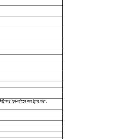
লিন্ডার ইন-লাইনে জল ঠান্ডা করা,