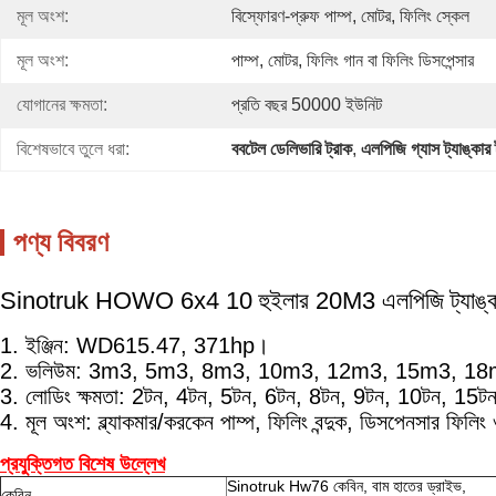
মূল অংশ:
বিস্ফোরণ-প্রুফ পাম্প, মোটর, ফিলিং স্কেল
মূল অংশ:
পাম্প, মোটর, ফিলিং গান বা ফিলিং ডিসপেন্সার
যোগানের ক্ষমতা:
প্রতি বছর 50000 ইউনিট
বিশেষভাবে তুলে ধরা:
ববটেল ডেলিভারি ট্রাক
, 
এলপিজি গ্যাস ট্যাঙ্কার 
পণ্য বিবরণ
Sinotruk HOWO 6x4 10 হুইলার 20M3 এলপিজি ট্যাঙ্ক ট্র
1. ইঞ্জিন: WD615.47, 371hp।
2. ভলিউম: 3m3, 5m3, 8m3, 10m3, 12m3, 15m3, 18m
3. লোডিং ক্ষমতা: 2টন, 4টন, 5টন, 6টন, 8টন, 9টন, 10টন, 15টন
4. মূল অংশ: ব্ল্যাকমার/করকেন পাম্প, ফিলিং বন্দুক, ডিসপেনসার ফিলি
প্রযুক্তিগত বিশেষ উল্লেখ
Sinotruk Hw76 কেবিন, বাম হাতের ড্রাইভ,
কেবিন