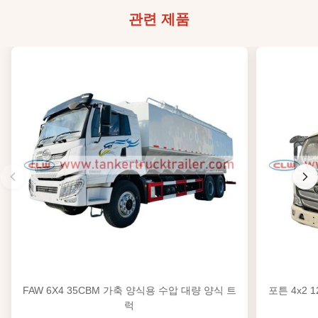
관련 제품
FAW 6X4 35CBM 가축 양식용 수압 대량 양식 트
포튼 4x2 
럭