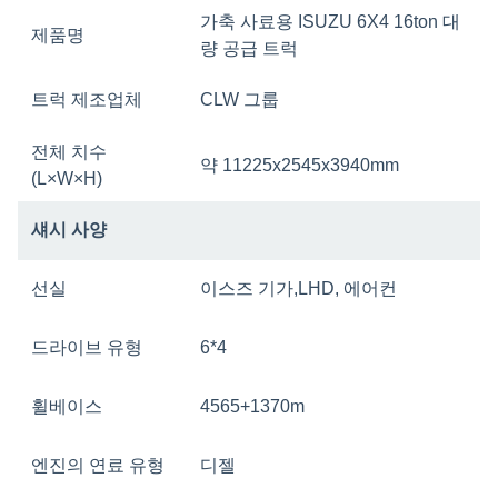
가축 사료용 ISUZU 6X4 16ton 대
제품명
량 공급 트럭
트럭 제조업체
CLW 그룹
전체 치수
약 11225x2545x3940mm
(L×W×H)
섀시 사양
선실
이스즈 기가
,
LHD, 에어컨
드라이브 유형
6*4
휠베이스
4565+1370m
엔진의 연료 유형
디젤