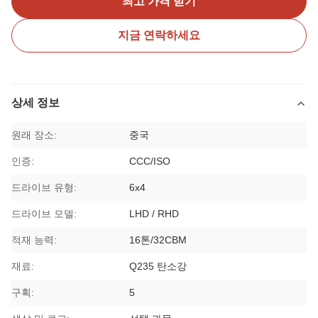
최고 가격 받기
지금 연락하세요
상세 정보
원래 장소:
중국
인증:
CCC/ISO
드라이브 유형:
6x4
드라이브 모델:
LHD / RHD
적재 능력:
16톤/32CBM
재료:
Q235 탄소강
구획:
5