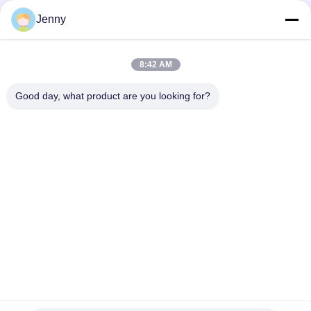
저희와 연락
상품
Jenny
석유 및 가스 트럭
위생 트럭
8:42 AM
시민용 트럭
농업 및 동물 및 식품 운송 트럭
Good day, what product are you looking for?
건설 트럭
로드 트럭에서 떨어져
빠른 연락
전화
0086-18986015181
이메일
info@cn-clwgroup.com
주소
하이테크존 자동차 산업단지, 수이저우, 후베이, 중국
개인정보 보호 정책
|
사이트맵