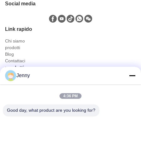
Social media
Link rapido
Chi siamo
prodotti
Blog
Contattaci
prodotti
Jenny
Camion petrolifero e del gas
Camion sanitario
Camion utilitario civico
4:36 PM
Agricoltura e trasporto di animali e alimenti
Camion della costruzione
Good day, what product are you looking for?
fuori dal camion della strada
Contatto rapido
tel
0086-18986015181