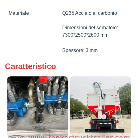
Materiale
Q235 Acciaio al carbonio
Dimensioni del serbatoio:
7300*2500*2600 mm
Spessore: 3 mm
Caratteristico
Scomparti: 5
Funzione
Velocità di scarico (kg/min):
580-700
Il colore e il logo possono
essere facoltativi