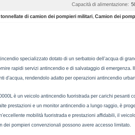
Capacità di alimentazione:
5
 tonnellate di camion dei pompieri militari
, 
Camion dei pompie
tincendio specializzato dotato di un serbatoio dell'acqua di gr
fornire rapidi servizi antincendio e di salvataggio di emergenza
fonti d'acqua, rendendolo adatto per operazioni antincendio urbane,
00L è un veicolo antincendio fuoristrada per carichi pesanti co
lte prestazioni e un monitor antincendio a lungo raggio, è proge
ccellente mobilità fuoristrada e prestazioni affidabili, il veicolo è
ion dei pompieri convenzionali possono avere accesso limitato.