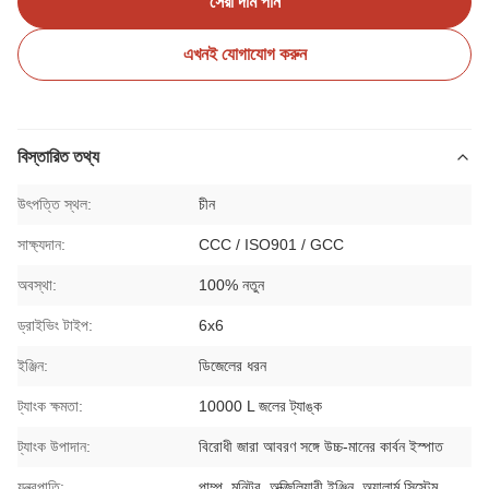
সেরা দাম পান
এখনই যোগাযোগ করুন
বিস্তারিত তথ্য
উৎপত্তি স্থল:
চীন
সাক্ষ্যদান:
CCC / ISO901 / GCC
অবস্থা:
100% নতুন
ড্রাইভিং টাইপ:
6x6
ইঞ্জিন:
ডিজেলের ধরন
ট্যাংক ক্ষমতা:
10000 L জলের ট্যাঙ্ক
ট্যাংক উপাদান:
বিরোধী জারা আবরণ সঙ্গে উচ্চ-মানের কার্বন ইস্পাত
যন্ত্রপাতি:
পাম্প, মনিটর, অক্জিলিয়ারী ইঞ্জিন, অ্যালার্ম সিস্টেম