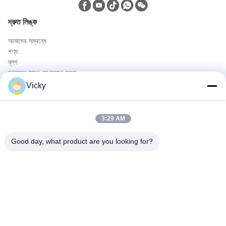
দ্রুত লিঙ্ক
আমাদের সম্বন্ধে
পণ্য
ব্লগ
আমাদের সাথে যোগাযোগ করুন
পণ্য
Vicky
তেল ও গ্যাস ট্রাক
স্যানিটেশন ট্রাক
3:29 AM
সিভিক ইউটিলিটি ট্রাক
কৃষি ও প্রাণী ও খাদ্য পরিবহন ট্রাক
Good day, what product are you looking for?
নির্মাণ ট্রাক
রাস্তা বন্ধ ট্রাক
দ্রুত যোগাযোগ
টেলিফোন
0086-18986015181
ই-মেইল