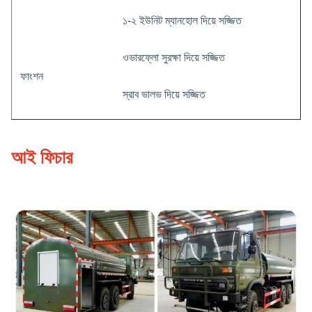
১-২ ইউনিট ম্যানহোল দিয়ে সজ্জিত
ওভারফ্লো সুরক্ষা দিয়ে সজ্জিত
ফাংশন
স্রাব ভালভ দিয়ে সজ্জিত
রঙ এবং লোগো ঐচ্ছিক হতে পারে
আই ফিচার