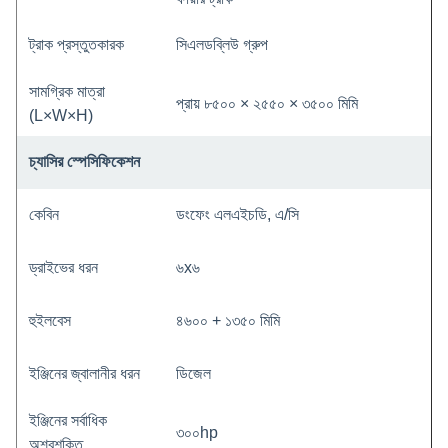
ট্রাক প্রস্তুতকারক
সিএলডব্লিউ গ্রুপ
সামগ্রিক মাত্রা
প্রায় ৮৫০০ × ২৫৫০ × ৩৫০০ মিমি
(L×W×H)
চ্যাসির স্পেসিফিকেশন
কেবিন
ডংফেং এলএইচডি, এ/সি
ড্রাইভের ধরন
৬x৬
হুইলবেস
৪৬০০ + ১৩৫০ মিমি
ইঞ্জিনের জ্বালানীর ধরন
ডিজেল
ইঞ্জিনের সর্বাধিক
৩০০hp
অশ্বশক্তি