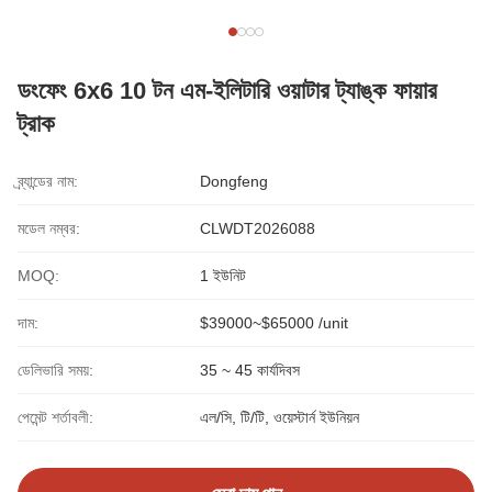
ডংফেং 6x6 10 টন এম-ইলিটারি ওয়াটার ট্যাঙ্ক ফায়ার
ট্রাক
ব্র্যান্ডের নাম:
Dongfeng
মডেল নম্বর:
CLWDT2026088
MOQ:
1 ইউনিট
দাম:
$39000~$65000 /unit
ডেলিভারি সময়:
35 ~ 45 কার্যদিবস
পেমেন্ট শর্তাবলী:
এল/সি, টি/টি, ওয়েস্টার্ন ইউনিয়ন