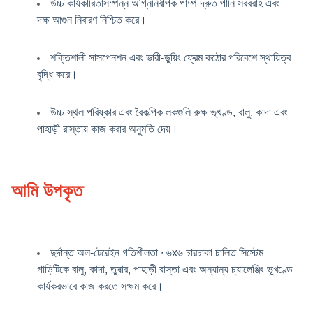
উচ্চ কার্যকারিতাসম্পন্ন অগ্নিনির্বাপক পাম্প দ্রুত পানি সরবরাহ এবং
দক্ষ আগুন নিবারণ নিশ্চিত করে।
শক্তিশালী সাসপেনশন এবং ভারী-ডুয়িং ফ্রেম কঠোর পরিবেশে স্থায়িত্ব
বৃদ্ধি করে।
উচ্চ স্থল পরিষ্কার এবং বৈকল্পিক লকগুলি রুক্ষ ভূখণ্ড, বালু, কাদা এবং
পাহাড়ী রাস্তায় কাজ করার অনুমতি দেয়।
আমি উপকৃত
দুর্দান্ত অল-টেরেইন গতিশীলতা ∙ ৬x৬ চারচাকা চালিত সিস্টেম
গাড়িটিকে বালু, কাদা, তুষার, পাহাড়ী রাস্তা এবং অন্যান্য চ্যালেঞ্জিং ভূখণ্ডে
কার্যকরভাবে কাজ করতে সক্ষম করে।