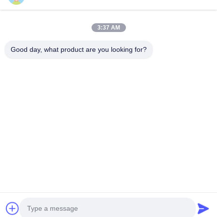
Öl- und Gasfahrzeug
Sanitärwagen
Bürgerlicher Nutzfahrzeug
3:37 AM
Landwirtschafts- und Tier- und Lebensmitteltransportwagen
Bau-LKW
Good day, what product are you looking for?
weg vom Straßen-LKW
Schneller Kontakt
Tel
0086-18986015181
E-Mail
info@cn-clwgroup.com
Adresse
Hightech-Zone Automobile Industrial Park, Suizhou, Hubei,
China.
Datenschutzrichtlinie
|
Sitemap
China gut Qualität Öl- und Gasfahrzeug Lieferant. Copyright © 2018-2026
CLW Automobile Group Co., Ltd . Alle Rechte vorbehalten.