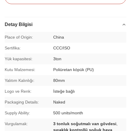
Detay Bilgisi
Place of Origin:
China
Sertifika:
CCC/ISO
Yük kapasitesi:
3ton
Kutu Malzemesi:
Poliüretan köpük (PU)
Yalıtım Kalınlığı:
80mm
Logo ve Renk:
İsteğe bağlı
Packaging Details:
Naked
Supply Ability:
500 units/month
Vurgulamak:
3 tonluk soğutmalı van gövdesi
,
sıcaklık kontrollü soğuk hava