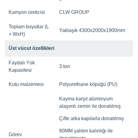
Kamyon üreticisi
CLW GROUP
Toplam boyutlar (L
Yaklaşık 4300x2000x1900mm
× WxH)
Üst vücut özellikleri
Faydalı Yük
3 ton
Kapasitesi
Kutu malzemesi
Polyurethane köpüğü (PU)
Kayma karşıt alüminyum
alaşımlı zemin ile donatılmış
Çifte arka kapılarla donatılmış
80MM yalıtım kalınlığı ile
Görev