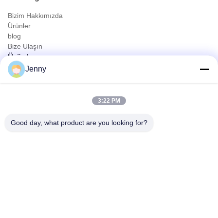
Bizim Hakkımızda
Ürünler
blog
Bize Ulaşın
Ürünler
Jenny
Petrol ve Gaz Kamyonu
Temizlik kamyonu
Sivil Kamyon
3:22 PM
Tarım & Hayvan ve Gıda Taşıma Kamyonu
İnşaat Kamyonu
Good day, what product are you looking for?
arazi kamyonu
Hızlı İletişim
Tel
0086-18986015181
E-posta
info@cn-clwgroup.com
Adres