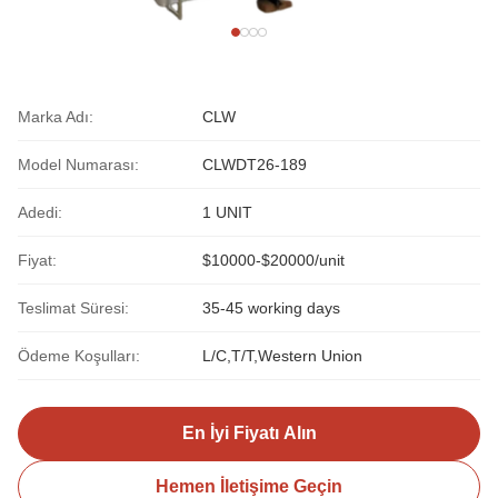
Marka Adı:
CLW
Model Numarası:
CLWDT26-189
Adedi:
1 UNIT
Fiyat:
$10000-$20000/unit
Teslimat Süresi:
35-45 working days
Ödeme Koşulları:
L/C,T/T,Western Union
En İyi Fiyatı Alın
Hemen İletişime Geçin