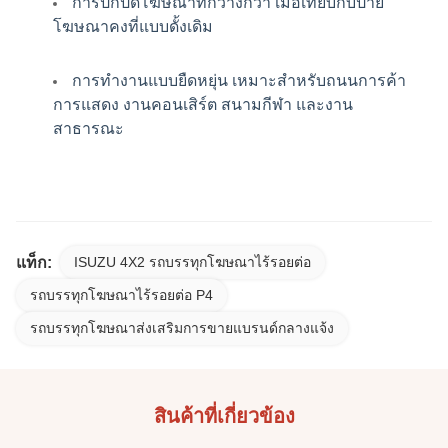
การปกปิดโฆษณาที่กว้างกว่า เมื่อเทียบกับป้าย
โฆษณาคงที่แบบดั้งเดิม
การทํางานแบบยืดหยุ่น เหมาะสําหรับถนนการค้า
การแสดง งานคอนเสิร์ต สนามกีฬา และงาน
สาธารณะ
แท็ก:
ISUZU 4X2 รถบรรทุกโฆษณาไร้รอยต่อ
รถบรรทุกโฆษณาไร้รอยต่อ P4
รถบรรทุกโฆษณาส่งเสริมการขายแบรนด์กลางแจ้ง
สินค้าที่เกี่ยวข้อง