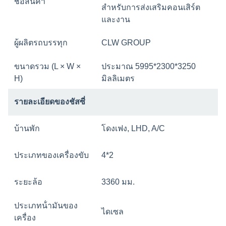
ชื่อสินค้า
สําหรับการส่งเสริมคอนเสิร์ต
และงาน
ผู้ผลิตรถบรรทุก
CLW GROUP
ขนาดรวม (L × W ×
ประมาณ 5995*2300*3250
H)
มิลลิเมตร
รายละเอียดของชัสซี่
บ้านพัก
โดงเฟง, LHD, A/C
ประเภทของเครื่องขับ
4*2
ระยะล้อ
3360 มม.
ประเภทน้ํามันของ
ไดเซล
เครื่อง