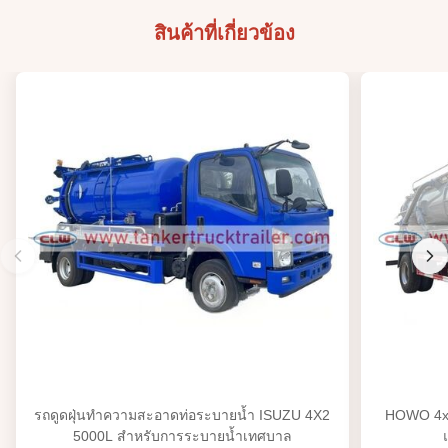
สินค้าที่เกี่ยวข้อง
รถดูดฝุ่นทำความสะอาดท่อระบายน้ำ ISUZU 4X2
HOWO 4x4
5000L สำหรับการระบายน้ำเทศบาล