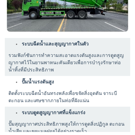
ระบบฉีดน้ำและสุญญากาศในตัว
รวมฟังก์ชันการทำความสะอาดแรงดันสูงและการดูดสูญ
ญากาศไว้ในยานพาหนะคันเดียวเพื่อการบำรุงรักษาท่อ
น้ำทิ้งที่มีประสิทธิภาพ
ปั๊มน้ำแรงดันสูง
ติดตั้งระบบฉีดน้ำอันทรงพลังเพื่อขจัดสิ่งอุดตัน จาระบี
ตะกอน และเศษซากภายในท่อที่ฝังแน่น
ระบบดูดสูญญากาศที่แข็งแกร่ง
ปั๊มสุญญากาศประสิทธิภาพสูงให้การดูดสิ่งปฏิกูล ตะกอน
น้ำเสีย และขยะมูลฝอยได้อย่างรวดเร็ว