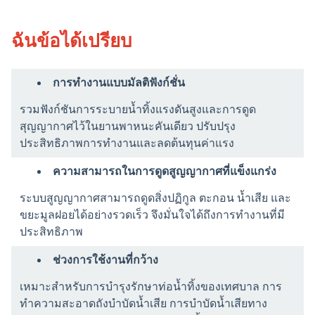
การออกแบบรีลท่อแบบยืดหยุ่น
ฉันข้อได้เปรียบ
ติดตั้งม้วนสายไฮดรอลิกเพื่อการทำความสะอาดท่อใน
พื้นที่แคบหรือเข้าถึงยากได้ง่าย
การทำงานแบบมัลติฟังก์ชั่น
การกำหนดค่าที่ปรับแต่งได้
รวมฟังก์ชันการระบายน้ำทิ้งแรงดันสูงและการดูด
ความจุถัง ยี่ห้อปั๊ม ความยาวท่อ และฟังก์ชันเสริมสามารถ
สุญญากาศไว้ในยานพาหนะคันเดียว ปรับปรุง
ปรับแต่งได้ตามความต้องการของลูกค้า
ประสิทธิภาพการทำงานและลดต้นทุนค่าแรง
ความสามารถในการดูดสูญญากาศที่แข็งแกร่ง
ระบบสูญญากาศสามารถดูดสิ่งปฏิกูล ตะกอน น้ำเสีย และ
ขยะมูลฝอยได้อย่างรวดเร็ว จึงมั่นใจได้ถึงการทำงานที่มี
ประสิทธิภาพ
ช่วงการใช้งานที่กว้าง
เหมาะสำหรับการบำรุงรักษาท่อน้ำทิ้งของเทศบาล การ
ทำความสะอาดถังบำบัดน้ำเสีย การบำบัดน้ำเสียทาง