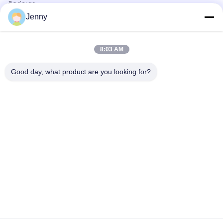
ติดต่อเรา
ผลิตภัณฑ์
Jenny
รถบรรทุกน้ำมันและแก๊ส
รถสุขาภิบาล
8:03 AM
รถบรรทุกส่วนกลาง
รถบรรทุกเพื่อการเกษตรและขนส่งสัตว์และอาหาร
Good day, what product are you looking for?
รถบรรทุกก่อสร้าง
ปิดถนนรถบรรทุก
ติดต่อด่วน
โทร
0086-18986015181
อีเมล
info@cn-clwgroup.com
ที่อยู่
สวนอุตสาหกรรมรถยนต์โซน Hi-tech ซุยโจว ฮูเบ่ย จีน
นโยบายความเป็นส่วนตัว
|
แผนผังเว็บไซต์