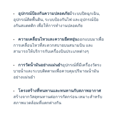
ระบบกรองระดับสูง
รับรองว่าเชื้อเพลิงเครื่องบิน
อุปกรณ์ป้องกันความปลอดภัย
มีระบบปิดฉุกเฉิน,
สะอาดและไม่มีน้ําหรือสารปนเปื้อน ก่อนการเติมน้ํา
อุปกรณ์ติดพื้นดิน, ระบบป้องกันไฟ และอุปกรณ์ป้อ
มัน
งกันสแตตติก เพื่อให้การทํางานปลอดภัย
ความเคลื่อนไหวและความยืดหยุ่น
ออกแบบมาเพื่อ
การเคลื่อนไหวที่สะดวกสบายบนสนามบิน และ
สามารถให้บริการกับเครื่องบินประเภทต่างๆ
การวัดน้ํามันอย่างแม่นยํา
อุปกรณ์ที่มีเครื่องวัดระ
บายน้ําและระบบติดตามเพื่อควบคุมปริมาณน้ํามัน
อย่างแม่นยํา
โครงสร้างที่ทนทานและทนทานกับสภาพอากาศ
สร้างจากวัสดุทนทานต่อการกัดกร่อน เหมาะสําหรับ
สภาพแวดล้อมที่แตกต่างกัน