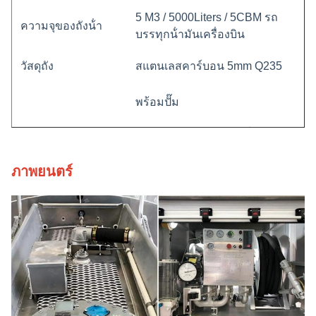
5 M3 / 5000Liters / 5CBM รถ
ความจุของถังน้ํา
บรรทุกน้ํามันเครื่องบิน
วัสดุถัง
สแตนเลสคาร์บอน 5mm Q235
พร้อมปั๊ม
อุปกรณ์ประกอบด้วยเครื่องระ
บายน้ํา
ภาพยนตร์
พร้อมเครื่องวัดระดับ
หน้าที่
อัตราการปั๊มท่อ: 700L/นาที,
0.25MPa
อัตราการไหลของเชือกระบอก:
100L-150L/นาที