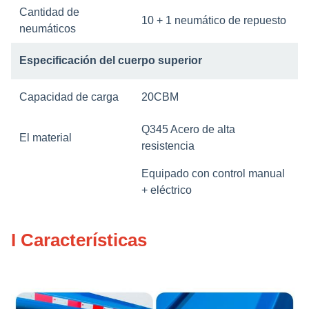
Cantidad de
10 + 1 neumático de repuesto
neumáticos
Especificación del cuerpo superior
Capacidad de carga
20CBM
Q345 Acero de alta
El material
resistencia
Equipado con control manual
+ eléctrico
Las demás máquinas y
aparatos para la fabricación
I Características
de equipos
Equipado con tanque de
Función
recogida de aguas residuales