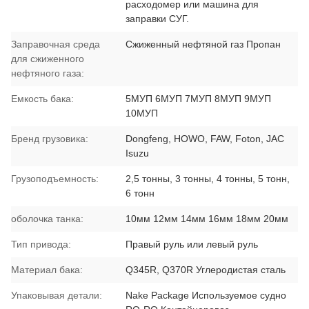
расходомер или машина для
заправки СУГ.
Заправочная среда
Сжиженный нефтяной газ Пропан
для сжиженного
нефтяного газа:
Емкость бака:
5МУП 6МУП 7МУП 8МУП 9МУП
10МУП
Бренд грузовика:
Dongfeng, HOWO, FAW, Foton, JAC
Isuzu
Грузоподъемность:
2,5 тонны, 3 тонны, 4 тонны, 5 тонн,
6 тонн
оболочка танка:
10мм 12мм 14мм 16мм 18мм 20мм
Тип привода:
Правый руль или левый руль
Материал бака:
Q345R, Q370R Углеродистая сталь
Упаковывая детали:
Nake Package Используемое судно