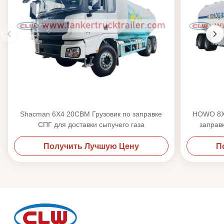
Shacman 6X4 20CBM Грузовик по заправке
HOWO 8X
СПГ для доставки сыпучего газа
заправ
Получить Лучшую Цену
П