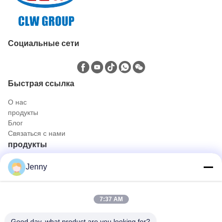
Социальные сети
Быстрая ссылка
О нас
продукты
Блог
Связаться с нами
продукты
Нефтяной и газовый грузовик
Jenny
Санитарный грузовик
Гражданский внедорожник
Грузовик для перевозки сельскохозяйственных животных,
7:37 AM
животных и продуктов питания
Тележка конструкции
Good day, what product are you looking for?