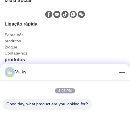
Mídia Social
Ligação rápida
Sobre nós
produtos
Blogue
Contate-nos
produtos
Caminhão de petróleo e gás
Vicky
Caminhão sanitário
Caminhão Utilitário Cívico
Caminhão de transporte de animais e alimentos
8:05 PM
Caminhão da construção
fora do caminhão da estrada
Good day, what product are you looking for?
Contato rápido
Telefone
0086-18986015181