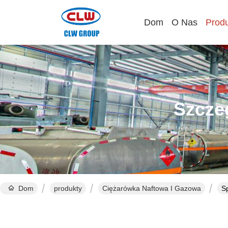
Dom
O Nas
Prod
Szcze
Dom
produkty
Ciężarówka Naftowa I Gazowa
S