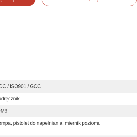
CC / ISO901 / GCC
dręcznik
0M3
mpa, pistolet do napełniania, miernik poziomu 
p