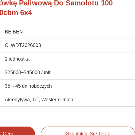
ówkę Paliwową Do Samolotu 100
20cbm 6x4
BEIBEN
CLWDT2026003
1 jednostka
$25000~$45000 /unit
35 ~ 45 dni roboczych
Akredytywa, T/T, Western Union
ą Cenę
Skontaktuj Się Teraz