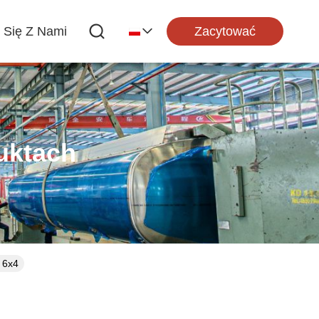
Zacytować
j Się Z Nami
uktach
 6x4