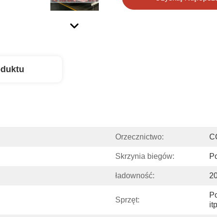
oduktu
Orzecznictwo:
C
Skrzynia biegów:
Po
ładowność:
2
Po
Sprzęt:
it