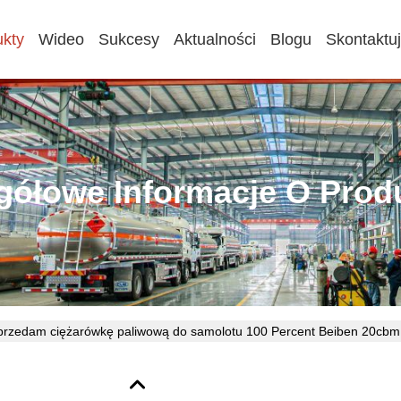
ukty
Wideo
Sukcesy
Aktualności
Blogu
Skontaktu
gółowe Informacje O Prod
przedam ciężarówkę paliwową do samolotu 100 Percent Beiben 20cbm