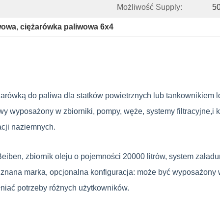
Możliwość Supply:
50
wowa
, 
ciężarówka paliwowa 6x4
ówką do paliwa dla statków powietrznych lub tankownikiem l
wyposażony w zbiorniki, pompy, węże, systemy filtracyjne,i k
acji naziemnych.
ben, zbiornik oleju o pojemności 20000 litrów, system załadu
 znana marka, opcjonalna konfiguracja: może być wyposażony w
łniać potrzeby różnych użytkowników.