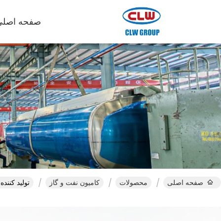
صفحه اصلی
صفحه اصلی
محصولات
کامیون نفت و گاز
تولید کننده Sinotruk HOWO 6x4 سوخت ساز هواپیمایی 20cbm سوخت ساز هواپیما کام