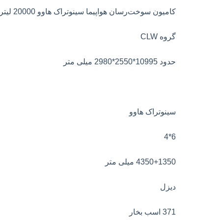
کامیون سوخت‌رسان هواپیما سینوتراک هاوو 20000 لیتری
گروه CLW
حدود 10995*2550*2980 میلی متر
سینوتراک هاوو
6*4
4350+1350 میلی متر
دیزل
371 اسب بخار