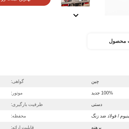
 محصول
چین
گواهی:
100% جدید
موتور:
دستی
ظرفیت بارگیری:
ینیوم / فولاد ضد زنگ
محفظه:
برهنه
قابلیت ارائه: