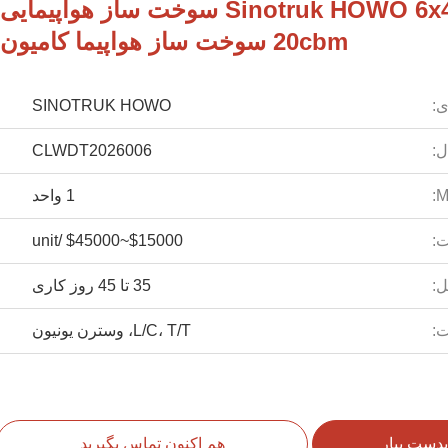
تولید کننده Sinotruk HOWO 6x4 سوخت ساز هواپیمایی
20cbm سوخت ساز هواپیما کامیون
ی:
SINOTRUK HOWO
ل:
CLWDT2026006
M
1 واحد
:
$15000~$45000 /unit
ل:
35 تا 45 روز کاری
ت:
L/C، T/T، وسترن یونیون
بدست بیار
هم اکنون تماس بگیرید