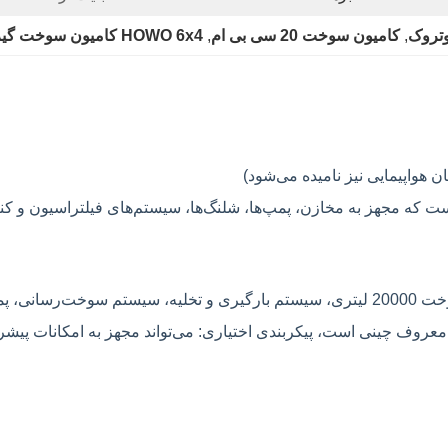
وتروک
, 
کامیون سوخت 20 سی بی ام
, 
HOWO 6x4 کامیون سوخت گیری هوایی
هواپیمایی نیز نامیده می‌شود)
که مجهز به مخازن، پمپ‌ها، شلنگ‌ها، سیستم‌های فیلتراسیون و کنت
این کامیون سوخت‌رسانی هواپیما از شاسی سینوتراک هاوو، مخزن سوخت 20000 لیتری، سیستم با
SUS304، S باشد. برند پمپ یک برند معروف چینی است، پیکربندی اختیاری: می‌تواند مجه