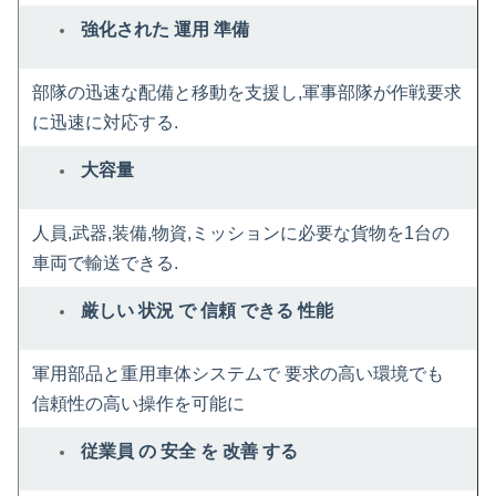
強化された 運用 準備
部隊の迅速な配備と移動を支援し,軍事部隊が作戦要求
に迅速に対応する.
大容量
人員,武器,装備,物資,ミッションに必要な貨物を1台の
車両で輸送できる.
厳しい 状況 で 信頼 できる 性能
軍用部品と重用車体システムで 要求の高い環境でも
信頼性の高い操作を可能に
従業員 の 安全 を 改善 する