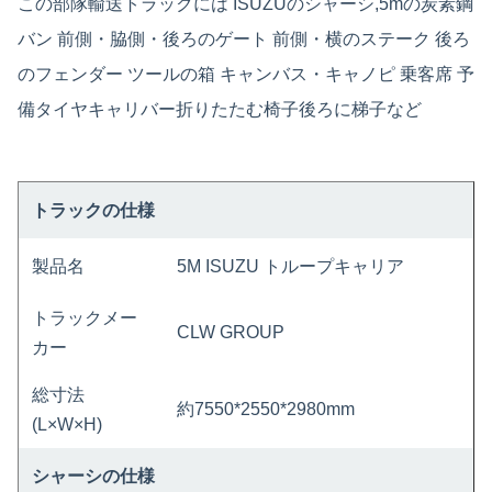
この部隊輸送トラックには ISUZUのシャーシ,5mの炭素鋼
バン 前側・脇側・後ろのゲート 前側・横のステーク 後ろ
のフェンダー ツールの箱 キャンバス・キャノピ 乗客席 予
備タイヤキャリバー折りたたむ椅子後ろに梯子など
トラックの仕様
製品名
5M ISUZU トループキャリア
トラックメー
CLW GROUP
カー
総寸法
約7550*2550*2980mm
(L×W×H)
シャーシの仕様