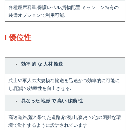
各種座席容量,保護レベル,貨物配置,ミッション特有の
装備オプションで利用可能.
I 優位性
効率 的 な 人材 輸送
兵士や軍人の大規模な輸送を迅速かつ効率的に可能に
し,配備の効率性を向上させる.
異なった 地形 で 高い 移動 性
高速道路,荒れ果てた道路,砂漠,山,森,その他の困難な環
境で動作するように設計されています