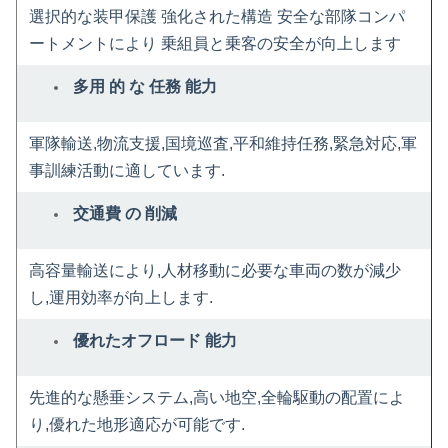
選択的な装甲保護 強化された構造 安全な部隊コンパ
ートメントにより 乗組員と乗客の安全が向上します
多用 的 な 任務 能力
軍隊輸送,物流支援,国境巡査,平和維持任務,緊急対応,軍
事訓練活動に適しています.
交通費 の 削減
高容量輸送により,人材移動に必要な車両の数が減少
し,運用効率が向上します.
優れたオフロード 能力
先進的な懸垂システム,高い地空,全輪駆動の配置によ
り,優れた地形適応が可能です.