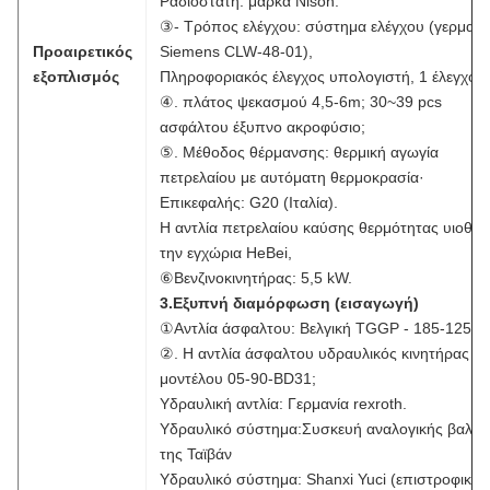
Ραδιοστάτη: μάρκα Nison.
③- Τρόπος ελέγχου: σύστημα ελέγχου (γερμανι
Προαιρετικός
Siemens CLW-48-01),
εξοπλισμός
Πληροφοριακός έλεγχος υπολογιστή, 1 έλεγχος 
④. πλάτος ψεκασμού 4,5-6m; 30~39 pcs
ασφάλτου έξυπνο ακροφύσιο;
⑤. Μέθοδος θέρμανσης: θερμική αγωγία
πετρελαίου με αυτόματη θερμοκρασία·
Επικεφαλής: G20 (Ιταλία).
Η αντλία πετρελαίου καύσης θερμότητας υιοθετε
την εγχώρια HeBei,
⑥Βενζινοκινητήρας: 5,5 kW.
3.Εξυπνή διαμόρφωση (εισαγωγή)
①Αντλία άσφαλτου: Βελγική TGGP - 185-125
②. Η αντλία άσφαλτου υδραυλικός κινητήρας
μοντέλου 05-90-BD31;
Υδραυλική αντλία: Γερμανία rexroth.
Υδραυλικό σύστημα:Συσκευή αναλογικής βαλβί
της Ταϊβάν
Υδραυλικό σύστημα: Shanxi Yuci (επιστροφική