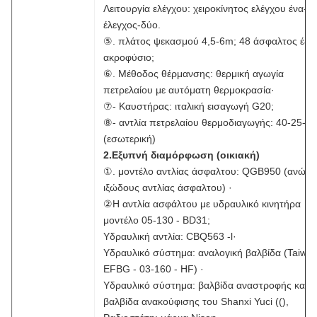
Λειτουργία ελέγχου: χειροκίνητος ελέγχου ένα-
έλεγχος-δύο.
⑤. πλάτος ψεκασμού 4,5-6m; 48 άσφαλτος έξυ
ακροφύσιο;
⑥. Μέθοδος θέρμανσης: θερμική αγωγία
πετρελαίου με αυτόματη θερμοκρασία·
⑦- Καυστήρας: ιταλική εισαγωγή G20;
⑧- αντλία πετρελαίου θερμοδιαγωγής: 40-25-1
(εσωτερική)
2.Εξυπνή διαμόρφωση (οικιακή)
①. μοντέλο αντλίας άσφαλτου: QGB950 (ανώτα
ιξώδους αντλίας άσφαλτου) ·
②Η αντλία ασφάλτου με υδραυλικό κινητήρα
μοντέλο 05-130 - BD31;
Υδραυλική αντλία: CBQ563 -l·
Υδραυλικό σύστημα: αναλογική βαλβίδα (Taiwa
EFBG - 03-160 - HF) ·
Υδραυλικό σύστημα: βαλβίδα αναστροφής και
βαλβίδα ανακούφισης του Shanxi Yuci ((),