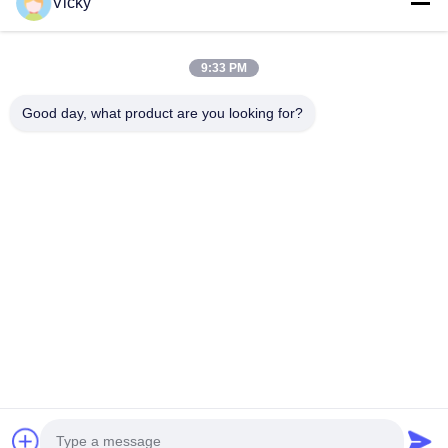
Vicky
Αεροκίνητο
Φορτηγό υγιεινής
Πολιτικό φορτηγό
9:33 PM
Αγροτική & Ζωοτροφική και τροφική μεταφορά
Φορτηγό κατασκευής
Good day, what product are you looking for?
από το οδικό φορτηγό
Γρήγορη επαφή
Τηλ
0086-18986015181
E-mail
info@cn-clwgroup.com
Διεύθυνση
Το βιομηχανικό πάρκο αυτοκινήτων της ζώνης υψηλής
τεχνολογίας, Suizhou, Hubei, Κίνα.
Πολιτική απορρήτου
|
Sitemap
Καλής ποιότητας Κίνα Αεροκίνητο Προμηθευτής. 2018-2026 CLW