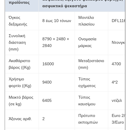
προϊόντος
ασφυκτικό ψεκαστήρα
Όγκος
Μοντέλο
8 έως 10 τόνων
DFL1160
δεξαμενής
πλαισίου
Συνολική
8790 × 2480 ×
Ονομασία
διάσταση
Ντονγκφε
2840
μάρκας
(mm)
Ακαθάριστο
Μεταξοστάσιο
16000
4700
βάρος ((Kg)
(mm)
Χρήσιμο
Τύπος
9400
4*2
φορτίο ((Kg)
οχήματος
Μεικτό βάρος
Τύπος
6405
ντίζελ
(σε kg)
καυσίμου
Πρότυπο
Euro 2/Eu
Άξονας αριθ.
2
εκπομπών
3/Euro 4