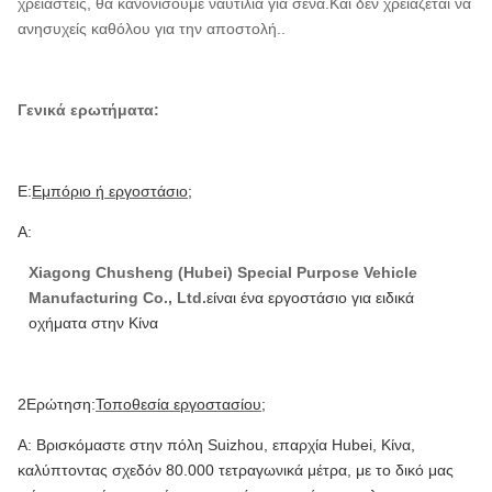
χρειαστείς, θα κανονίσουμε ναυτιλία για σένα.Και δεν χρειάζεται να
ανησυχείς καθόλου για την αποστολή..
Γενικά ερωτήματα:
Ε:
Εμπόριο ή εργοστάσιο;
Α:
Xiagong Chusheng (Hubei) Special Purpose Vehicle
Manufacturing Co., Ltd.
είναι ένα εργοστάσιο για ειδικά
οχήματα στην Κίνα
2Ερώτηση:
Τοποθεσία εργοστασίου;
Α: Βρισκόμαστε στην πόλη Suizhou, επαρχία Hubei, Κίνα,
καλύπτοντας σχεδόν 80.000 τετραγωνικά μέτρα, με το δικό μας