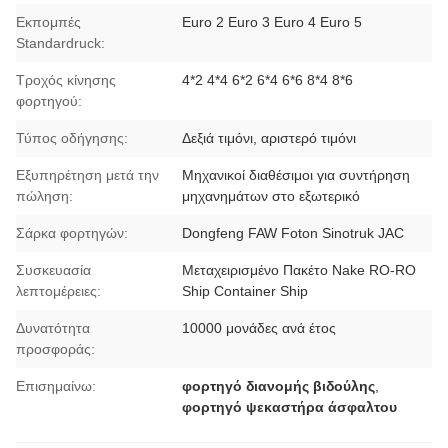
Εκπομπές
Euro 2 Euro 3 Euro 4 Euro 5
Standardruck:
Τροχός κίνησης
4*2 4*4 6*2 6*4 6*6 8*4 8*6
φορτηγού:
Τύπος οδήγησης:
Δεξιά τιμόνι, αριστερό τιμόνι
Εξυπηρέτηση μετά την
Μηχανικοί διαθέσιμοι για συντήρηση
πώληση:
μηχανημάτων στο εξωτερικό
Σάρκα φορτηγών:
Dongfeng FAW Foton Sinotruk JAC
Συσκευασία
Μεταχειρισμένο Πακέτο Nake RO-RO
λεπτομέρειες:
Ship Container Ship
Δυνατότητα
10000 μονάδες ανά έτος
προσφοράς:
Επισημαίνω:
φορτηγό διανομής βιδούλης
,
φορτηγό ψεκαστήρα άσφαλτου