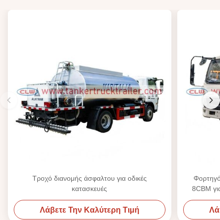
Τροχό διανομής άσφαλτου για οδικές
Φορτηγ
κατασκευές
8CBM γι
Λάβετε Την Καλύτερη Τιμή
Λά