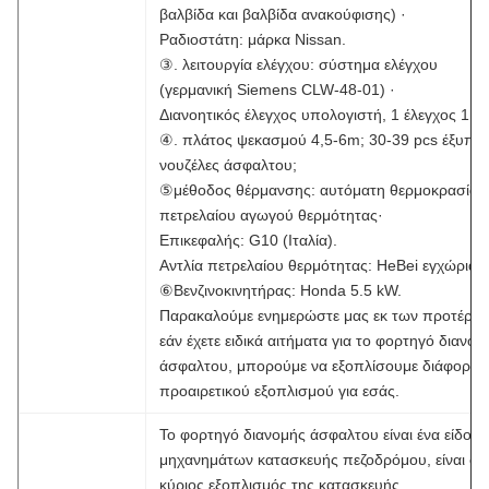
βαλβίδα και βαλβίδα ανακούφισης) ·
Ραδιοστάτη: μάρκα Nissan.
③. λειτουργία ελέγχου: σύστημα ελέγχου
(γερμανική Siemens CLW-48-01) ·
Διανοητικός έλεγχος υπολογιστή, 1 έλεγχος 1,
④. πλάτος ψεκασμού 4,5-6m; 30-39 pcs έξυπν
νουζέλες άσφαλτου;
⑤μέθοδος θέρμανσης: αυτόματη θερμοκρασία
πετρελαίου αγωγού θερμότητας·
Επικεφαλής: G10 (Ιταλία).
Αντλία πετρελαίου θερμότητας: HeBei εγχώρια;
⑥Βενζινοκινητήρας: Honda 5.5 kW.
Παρακαλούμε ενημερώστε μας εκ των προτέρω
εάν έχετε ειδικά αιτήματα για το φορτηγό διανομ
άσφαλτου, μπορούμε να εξοπλίσουμε διάφορα ε
προαιρετικού εξοπλισμού για εσάς.
Το φορτηγό διανομής άσφαλτου είναι ένα είδος
μηχανημάτων κατασκευής πεζοδρόμου, είναι ο
κύριος εξοπλισμός της κατασκευής