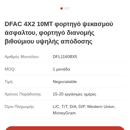
DFAC 4X2 10MT φορτηγό ψεκασμού
άσφαλτου, φορτηγό διανομής
βιθούμιου υψηλής απόδοσης
Αριθμός Μοντέλου:
DFL1160BX5
MOQ:
1 μονάδα
Τιμή:
Negociatable
Χρόνος Παράδοσης:
15-20 εργάσιμες ημέρες
Όροι Πληρωμής:
L/C, T/T, D/A, D/P, Western Union,
MoneyGram