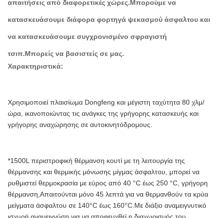
απαιτήσεις από διαφορετικές χώρες.Μπορούμε να
κατασκευάσουμε διάφορα φορτηγά ψεκασμού άσφαλτου και
να κατασκευάσουμε συγχρονισμένο σφραγιστή
τσιπ.Μπορείς να βασιστείς σε μας.
Χαρακτηριστικά:
Χρησιμοποιεί πλαισίωμα Dongfeng και μέγιστη ταχύτητα 80 χλμ/
ώρα, ικανοποιώντας τις ανάγκες της γρήγορης κατασκευής και
γρήγορης αναχώρησης σε αυτοκινητόδρομους.
*1500L περιστροφική θέρμανση κουτί με τη λειτουργία της
θέρμανσης και θερμικής μόνωσης μίγμας άσφαλτου, μπορεί να
ρυθμιστεί θερμοκρασία με εύρος από 40 °C έως 250 °C, γρήγορη
θέρμανση,Απαιτούνται μόνο 45 λεπτά για να θερμανθούν τα κρύα
μείγματα άσφαλτου σε 140°C έως 160°C.Με διάξιο αναμειγνυτικό
ισχυρή αναμειγνύση για να αποφευχθεί η διαχωρισμός του