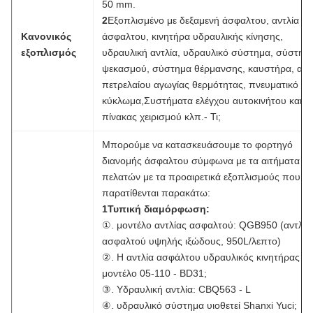
50 mm.
2
Εξοπλισμένο με δεξαμενή άσφαλτου, αντλία
Κανονικός
άσφαλτου, κινητήρα υδραυλικής κίνησης,
εξοπλισμός
υδραυλική αντλία, υδραυλικό σύστημα, σύστημ
ψεκασμού, σύστημα θέρμανσης, καυστήρα, αντ
πετρελαίου αγωγίας θερμότητας, πνευματικό
κύκλωμα,Συστήματα ελέγχου αυτοκινήτου και
πίνακας χειρισμού κλπ.- Τι;
Μπορούμε να κατασκευάσουμε το φορτηγό
διανομής άσφαλτου σύμφωνα με τα αιτήματα τ
πελατών με τα προαιρετικά εξοπλισμούς που
παρατίθενται παρακάτω:
1Τυπική διαμόρφωση:
①. μοντέλο αντλίας ασφαλτού: QGB950 (αντλία
ασφαλτού υψηλής ιξώδους, 950L/λεπτο)
②. Η αντλία ασφάλτου υδραυλικός κινητήρας
μοντέλο 05-110 - BD31;
③. Υδραυλική αντλία: CBQ563 - L
④. υδραυλικό σύστημα υιοθετεί Shanxi Yuci;