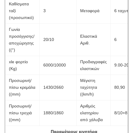
Καθίσματα
ταξί
3
Μεταφορά
6 ταχυτήτ
(προσωπικό)
Γωνία
προσέγγισης/
Ελαστικά
20/10
6
αποχώρησης
Αριθ.
((°)
xle φορτίο
Προδιαγραφές
6000/10000
9.00-20
(Kg)
ελαστικών
Προσωρινή/
Μέγιστη
πίσω κρεμάλα
1430/2660
ταχύτητα
80,90
((mm)
((km/h)
Προσωρινή/
Αριθμός
πίσω τροχιά
1880/1860
ελατηρίου
8/10+8
((mm)
από χάλυβα
Παραμέτρους κινητήρα