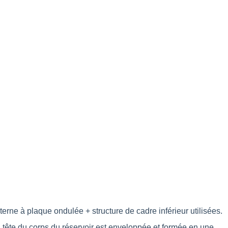
rne à plaque ondulée + structure de cadre inférieur utilisées.
a tête du corps du réservoir est enveloppée et formée en une