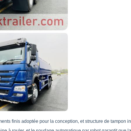
ts finis adoptée pour la conception, et structure de tampon inte
ine à rouler, et le soudage automatique par robot garantit que l