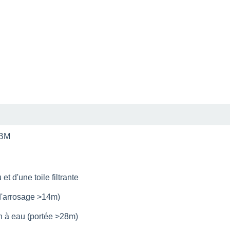
CBM
t d'une toile filtrante
 d'arrosage >14m)
on à eau (portée >28m)