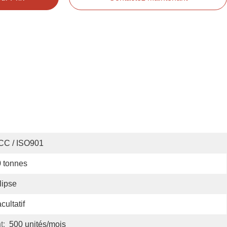
CC / ISO901
 tonnes
lipse
cultatif
t:
500 unités/mois