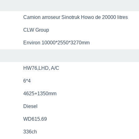
Camion arroseur Sinotruk Howo de 20000 litres
CLW Group
Environ 10000*2550*3270mm
HW76
,
LHD, A/C
6*4
4625+1350mm
Diesel
WD615.69
336ch