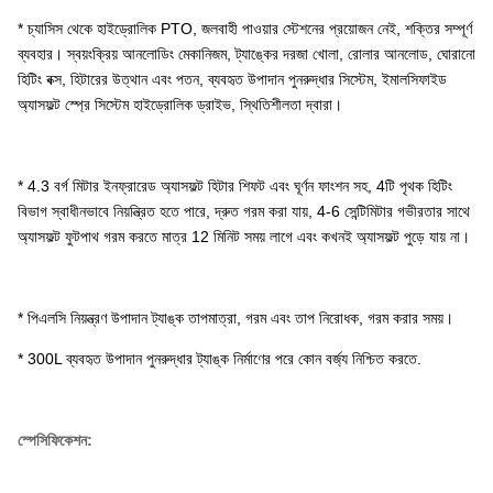
* চ্যাসিস থেকে হাইড্রোলিক PTO, জলবাহী পাওয়ার স্টেশনের প্রয়োজন নেই, শক্তির সম্পূর্ণ
ব্যবহার। স্বয়ংক্রিয় আনলোডিং মেকানিজম, ট্যাঙ্কের দরজা খোলা, রোলার আনলোড, ঘোরানো
হিটিং বক্স, হিটারের উত্থান এবং পতন, ব্যবহৃত উপাদান পুনরুদ্ধার সিস্টেম, ইমালসিফাইড
অ্যাসফল্ট স্প্রে সিস্টেম হাইড্রোলিক ড্রাইভ, স্থিতিশীলতা দ্বারা।
* 4.3 বর্গ মিটার ইনফ্রারেড অ্যাসফল্ট হিটার শিফট এবং ঘূর্ণন ফাংশন সহ, 4টি পৃথক হিটিং
বিভাগ স্বাধীনভাবে নিয়ন্ত্রিত হতে পারে, দ্রুত গরম করা যায়, 4-6 সেন্টিমিটার গভীরতার সাথে
অ্যাসফল্ট ফুটপাথ গরম করতে মাত্র 12 মিনিট সময় লাগে এবং কখনই অ্যাসফল্ট পুড়ে যায় না।
* পিএলসি নিয়ন্ত্রণ উপাদান ট্যাঙ্ক তাপমাত্রা, গরম এবং তাপ নিরোধক, গরম করার সময়।
* 300L ব্যবহৃত উপাদান পুনরুদ্ধার ট্যাঙ্ক নির্মাণের পরে কোন বর্জ্য নিশ্চিত করতে.
স্পেসিফিকেশন: