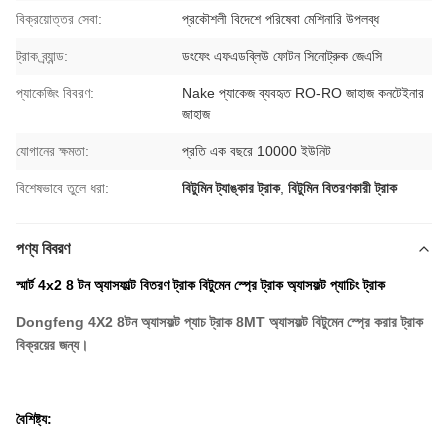
বিক্রয়োত্তর সেবা:
প্রকৌশলী বিদেশে পরিষেবা মেশিনারি উপলব্ধ
ট্রাক ব্র্যান্ড:
ডংফেং এফএডব্লিউ ফোটন সিনোট্রুক জেএসি
প্যাকেজিং বিবরণ:
Nake প্যাকেজ ব্যবহৃত RO-RO জাহাজ কনটেইনার
জাহাজ
যোগানের ক্ষমতা:
প্রতি এক বছরে 10000 ইউনিট
বিশেষভাবে তুলে ধরা:
বিটুমিন ট্যাঙ্কার ট্রাক
,
বিটুমিন বিতরণকারী ট্রাক
পণ্য বিবরণ
স্মার্ট 4x2 8 টন অ্যাসফাল্ট বিতরণ ট্রাক বিটুমেন স্প্রে ট্রাক অ্যাসফল্ট প্যাচিং ট্রাক
Dongfeng 4X2 8টন অ্যাসফল্ট প্যাচ ট্রাক 8MT অ্যাসফল্ট বিটুমেন স্প্রে করার ট্রাক
বিক্রয়ের জন্য।
বৈশিষ্ট্য: