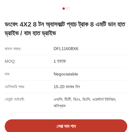
ডংফেং 4X2 8 টন অ্যাসফাল্ট প্যাচ ট্রাক 8 এমটি ডান হাত
ড্রাইভ / বাম হাত ড্রাইভ
মডেল নম্বর:
DFL1160BX6
MOQ:
1 ইউনিট
দাম:
Negociatable
ডেলিভারি সময়:
15-20 কাজের দিন
পেমেন্ট শর্তাবলী:
এল/সি, টি/টি, ডি/এ, ডি/পি, ওয়েস্টার্ন ইউনিয়ন,
মানিগ্রাম
সেরা দাম পান