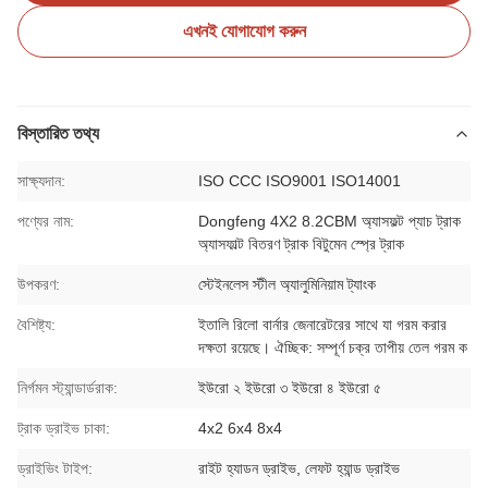
এখনই যোগাযোগ করুন
বিস্তারিত তথ্য
সাক্ষ্যদান:
ISO CCC ISO9001 ISO14001
পণ্যের নাম:
Dongfeng 4X2 8.2CBM অ্যাসফল্ট প্যাচ ট্রাক
অ্যাসফাল্ট বিতরণ ট্রাক বিটুমেন স্প্রে ট্রাক
উপকরণ:
স্টেইনলেস স্টীল অ্যালুমিনিয়াম ট্যাংক
বৈশিষ্ট্য:
ইতালি রিলো বার্নার জেনারেটরের সাথে যা গরম করার
দক্ষতা রয়েছে। ঐচ্ছিক: সম্পূর্ণ চক্র তাপীয় তেল গরম ক
নির্গমন স্ট্যান্ডার্ডরাক:
ইউরো ২ ইউরো ৩ ইউরো ৪ ইউরো ৫
ট্রাক ড্রাইভ চাকা:
4x2 6x4 8x4
ড্রাইভিং টাইপ:
রাইট হ্যাডন ড্রাইভ, লেফট হ্যান্ড ড্রাইভ