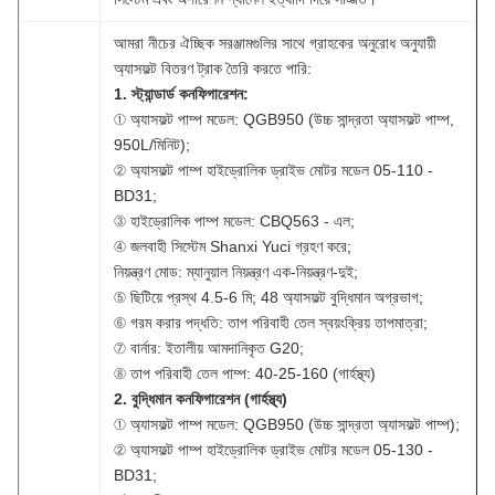
আমরা নীচের ঐচ্ছিক সরঞ্জামগুলির সাথে গ্রাহকের অনুরোধ অনুযায়ী
অ্যাসফল্ট বিতরণ ট্রাক তৈরি করতে পারি:
1. স্ট্যান্ডার্ড কনফিগারেশন:
① অ্যাসফল্ট পাম্প মডেল: QGB950 (উচ্চ সান্দ্রতা অ্যাসফল্ট পাম্প,
950L/মিনিট);
② অ্যাসফল্ট পাম্প হাইড্রোলিক ড্রাইভ মোটর মডেল 05-110 -
BD31;
③ হাইড্রোলিক পাম্প মডেল: CBQ563 - এল;
④ জলবাহী সিস্টেম Shanxi Yuci গ্রহণ করে;
নিয়ন্ত্রণ মোড: ম্যানুয়াল নিয়ন্ত্রণ এক-নিয়ন্ত্রণ-দুই;
⑤ ছিটিয়ে প্রস্থ 4.5-6 মি; 48 অ্যাসফল্ট বুদ্ধিমান অগ্রভাগ;
⑥ গরম করার পদ্ধতি: তাপ পরিবাহী তেল স্বয়ংক্রিয় তাপমাত্রা;
⑦ বার্নার: ইতালীয় আমদানিকৃত G20;
⑧ তাপ পরিবাহী তেল পাম্প: 40-25-160 (গার্হস্থ্য)
2. বুদ্ধিমান কনফিগারেশন (গার্হস্থ্য)
① অ্যাসফল্ট পাম্প মডেল: QGB950 (উচ্চ সান্দ্রতা অ্যাসফল্ট পাম্প);
② অ্যাসফল্ট পাম্প হাইড্রোলিক ড্রাইভ মোটর মডেল 05-130 -
BD31;