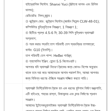
হাইড্রোলিক সিস্টেম: Shanxi Yuci (উল্টানো ভালভ এবং রিলিফ
ভালভ);
রেডিয়েটর: নিসন ব্র্যান্ড।
③ কন্ট্রোল মোড: কন্ট্রোল সিস্টেম (জার্মান সিমেন্স CLW-48-01);
কম্পিউটার বুদ্ধিবৃত্তিক নিয়ন্ত্রণ, 1 নিয়ন্ত্রণ 1;
④ ছিটিয়ে প্রস্থ 4.5-6 মি; 30-39 পিসি বুদ্ধিমান অ্যাসফল্ট
অগ্রভাগ;
⑤ গরম করার পদ্ধতি:তাপ পরিবাহী তেল স্বয়ংক্রিয় তাপমাত্রা;
বার্নার: G10 (ইতালি)।
তাপ পরিবাহী তেল পাম্প: HeBei গার্হস্থ্য;
⑥ গ্যাসোলিন ইঞ্জিন: হোন্ডা 5.5 কিলোওয়াট।
আপনার যদি অ্যাসফল্ট বিতরণ ট্রাকের জন্য কোনও বিশেষ অনুরোধ
থাকে তবে দয়া করে আমাদেরকে আগাম পরামর্শ দিন, আমরা আপনার
জন্য বিভিন্ন ধরণের ঐচ্ছিক সরঞ্জাম সজ্জিত করতে পারি।
অ্যাসফল্ট ডিস্ট্রিবিউশন ট্রাক হল এক ধরনের ফুটপাথ নির্মাণ যন্ত্রপাতি,
এটি হাইওয়ে, শহরের রাস্তা, বিমানবন্দর এবং বন্দর নির্মাণের প্রধান
সরঞ্জাম।
আমাদের ইন্টেলেকচুয়ালাইজড অ্যাসফল্ট ডিস্ট্রিবিউশন ট্রাক উচ্চ-