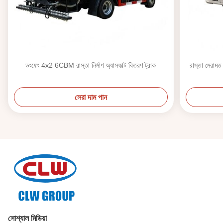
ডংফেং 4x2 6CBM রাস্তা নির্মাণ অ্যাসফাল্ট বিতরণ ট্রাক
রাস্তা মেরা
সেরা দাম পান
সোশ্যাল মিডিয়া