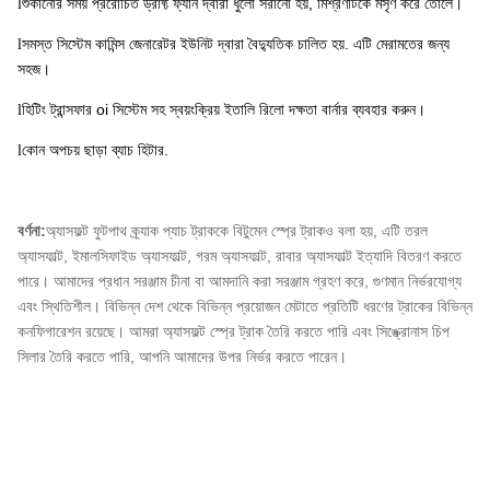
শুকানোর সময় প্ররোচিত ড্রাফ্ট ফ্যান দ্বারা ধুলো সরানো হয়, মিশ্রণটিকে মসৃণ করে তোলে।
l
সমস্ত সিস্টেম কামিন্স জেনারেটর ইউনিট দ্বারা বৈদ্যুতিক চালিত হয়. এটি মেরামতের জন্য
l
সহজ।
হিটিং ট্রান্সফার oi সিস্টেম সহ স্বয়ংক্রিয় ইতালি রিলো দক্ষতা বার্নার ব্যবহার করুন।
l
কোন অপচয় ছাড়া ব্যাচ হিটার.
l
বর্ণনা:
অ্যাসফল্ট ফুটপাথ ক্র্যাক প্যাচ ট্রাককে বিটুমেন স্প্রে ট্রাকও বলা হয়, এটি তরল
অ্যাসফাল্ট, ইমালসিফাইড অ্যাসফাল্ট, গরম অ্যাসফাল্ট, রাবার অ্যাসফাল্ট ইত্যাদি বিতরণ করতে
পারে। আমাদের প্রধান সরঞ্জাম চীনা বা আমদানি করা সরঞ্জাম গ্রহণ করে, গুণমান নির্ভরযোগ্য
এবং স্থিতিশীল। বিভিন্ন দেশ থেকে বিভিন্ন প্রয়োজন মেটাতে প্রতিটি ধরণের ট্রাকের বিভিন্ন
কনফিগারেশন রয়েছে। আমরা অ্যাসফল্ট স্প্রে ট্রাক তৈরি করতে পারি এবং সিঙ্ক্রোনাস চিপ
সিলার তৈরি করতে পারি, আপনি আমাদের উপর নির্ভর করতে পারেন।