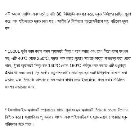
এটি ডংফেং চ্যাসিস এবং সর্বোচ্চ গতি 80 কিমি/ঘন্টা ব্যবহার করে, দ্রুত নির্মাণের চাহিদা পূরণ
করে এবং হাইওয়েতে দ্রুত চলে যায়। জাতীয় V নির্গমনের প্রয়োজনীয়তা সহ, পরিবেশ দূষণ
কম।
* 1500L ঘূর্ণন গরম করার বাক্সে অ্যাসফল্ট মিশ্রণ গরম করার এবং তাপ নিরোধকের ফাংশন
সহ, এটি 40℃ থেকে 250℃, দ্রুত গরম করার সুযোগ সহ তাপমাত্রা সামঞ্জস্য করা যেতে
পারে, ঠান্ডা অ্যাসফল্ট মিশ্রণকে 140℃ থেকে 160℃ পর্যন্ত গরম করতে এটি শুধুমাত্র
45মিনিট সময় নেয়। দ্বি-অক্ষীয় আন্দোলনকারীর সাহায্যে অ্যাসফল্ট মিশ্রণকে আলাদা করা
এড়াতে এবং মিশ্রণের তাপমাত্রা সমানভাবে রাখার জন্য ইনফ্রারেড গরম করার সম্মিলিত
ফাংশন এড়ানোর জন্য।
* ইমালসিফাইড অ্যাসফল্ট স্প্রেয়ারের সাথে, পুনর্ব্যবহৃত অ্যাসফল্ট মিশ্রণের তেলের উপাদান
নিশ্চিত করে। স্বয়ংক্রিয় পুনরুদ্ধার ফাংশন এবং পাইপলাইন সহ হ্যান্ড-হোল্ড স্প্রেয়ার স্ব-
পরিষ্কার হতে পারে।