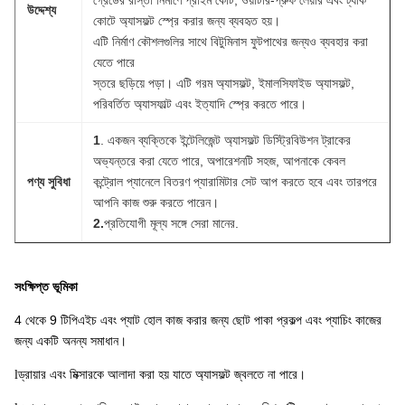
গ্রেডের রাস্তা নির্মাণে প্রাইম কোট, ওয়াটার-প্রুফ লেয়ার এবং ট্যাক
উদ্দেশ্য
কোটে অ্যাসফল্ট স্প্রে করার জন্য ব্যবহৃত হয়।
এটি নির্মাণ কৌশলগুলির সাথে বিটুমিনাস ফুটপাথের জন্যও ব্যবহার করা
যেতে পারে
স্তরে ছড়িয়ে পড়া। এটি গরম অ্যাসফল্ট, ইমালসিফাইড অ্যাসফল্ট,
পরিবর্তিত অ্যাসফাল্ট এবং ইত্যাদি স্প্রে করতে পারে।
1
. একজন ব্যক্তিকে ইন্টেলিজেন্ট অ্যাসফল্ট ডিস্ট্রিবিউশন ট্রাকের
অভ্যন্তরে করা যেতে পারে, অপারেশনটি সহজ, আপনাকে কেবল
পণ্য সুবিধা
কন্ট্রোল প্যানেলে বিতরণ প্যারামিটার সেট আপ করতে হবে এবং তারপরে
আপনি কাজ শুরু করতে পারেন।
2.
প্রতিযোগী মূল্য সঙ্গে সেরা মানের.
সংক্ষিপ্ত ভূমিকা
4 থেকে 9 টিপিএইচ এবং প্যাট হোল কাজ করার জন্য ছোট পাকা প্রকল্প এবং প্যাচিং কাজের
জন্য একটি অনন্য সমাধান।
ড্রায়ার এবং মিক্সারকে আলাদা করা হয় যাতে অ্যাসফল্ট জ্বলতে না পারে।
l