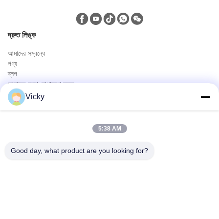
দ্রুত লিঙ্ক
আমাদের সম্বন্ধে
পণ্য
ব্লগ
আমাদের সাথে যোগাযোগ করুন
পণ্য
Vicky
তেল ও গ্যাস ট্রাক
স্যানিটেশন ট্রাক
5:38 AM
সিভিক ইউটিলিটি ট্রাক
কৃষি ও প্রাণী ও খাদ্য পরিবহন ট্রাক
Good day, what product are you looking for?
নির্মাণ ট্রাক
রাস্তা বন্ধ ট্রাক
দ্রুত যোগাযোগ
টেলিফোন
0086-18986015181