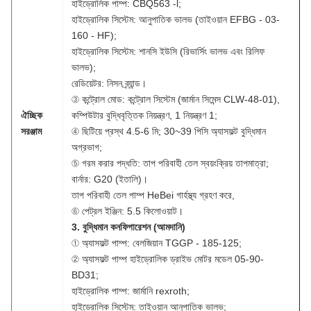
হাইড্রোলিক পাম্প: CBQ563 -l;
হাইড্রোলিক সিস্টেম: আনুপাতিক ভালভ (তাইওয়ান EFBG - 03-
160 - HF);
হাইড্রোলিক সিস্টেম: শানসি ইউসি (রিভার্সিং ভালভ এবং রিলিফ
ভালভ);
রেডিয়েটর: নিসন ব্র্যান্ড।
③ কন্ট্রোল মোড: কন্ট্রোল সিস্টেম (জার্মান সিমেন্স CLW-48-01),
ঐচ্ছিক
কম্পিউটার বুদ্ধিবৃত্তিক নিয়ন্ত্রণ, 1 নিয়ন্ত্রণ 1;
সরঞ্জাম
④ ছিটিয়ে প্রস্থ 4.5-6 মি; 30~39 পিসি অ্যাসফল্ট বুদ্ধিমান
অগ্রভাগ;
⑤ গরম করার পদ্ধতি: তাপ পরিবাহী তেল স্বয়ংক্রিয় তাপমাত্রা;
বার্নার: G20 (ইতালি)।
তাপ পরিবাহী তেল পাম্প HeBei গার্হস্থ্য গ্রহণ করে,
⑥ পেট্রল ইঞ্জিন: 5.5 কিলোওয়াট।
3. বুদ্ধিমান কনফিগারেশন (আমদানি)
① অ্যাসফল্ট পাম্প: বেলজিয়ান TGGP - 185-125;
② অ্যাসফল্ট পাম্প হাইড্রোলিক ড্রাইভ মোটর মডেল 05-90-
BD31;
হাইড্রোলিক পাম্প: জার্মানি rexroth;
হাইড্রোলিক সিস্টেম: তাইওয়ান আনুপাতিক ভালভ;