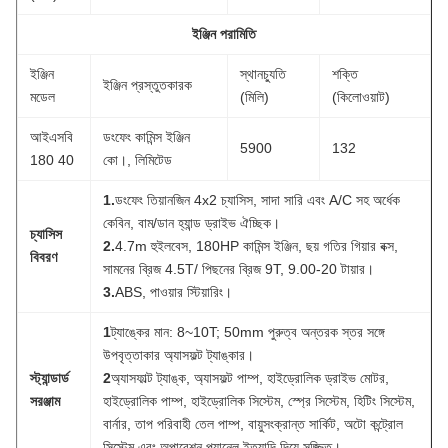
ইঞ্জিন পরামিতি
ইঞ্জিন
স্থানচ্যুতি
শক্তি
ইঞ্জিন প্রস্তুতকারক
মডেল
(মিলি)
(কিলোওয়াট)
আইএসবি
ডংফেং কামিন্স ইঞ্জিন
5900
132
180 40
কো।, লিমিটেড
1.
ডংফেং তিয়ানজিন 4x2 চ্যাসিস, সাদা সারি এবং A/C সহ অর্ধেক
কেবিন, বাম/ডান হ্যান্ড ড্রাইভ ঐচ্ছিক।
চ্যাসিস
2.
4.7m হুইলবেস, 180HP কামিন্স ইঞ্জিন, ছয় গতির গিয়ার বক্স,
বিবরণ
সামনের ব্রিজ 4.5T/ পিছনের ব্রিজ 9T, 9.00-20 টায়ার।
3.
ABS, পাওয়ার স্টিয়ারিং।
1
ট্যাঙ্কের মান: 8~10T; 50mm পুরুত্ব অন্তরক স্তর সঙ্গে
উপবৃত্তাকার অ্যাসফল্ট ট্যাঙ্কার।
স্ট্যান্ডার্ড
2
অ্যাসফাল্ট ট্যাঙ্ক, অ্যাসফল্ট পাম্প, হাইড্রোলিক ড্রাইভ মোটর,
সরঞ্জাম
হাইড্রোলিক পাম্প, হাইড্রোলিক সিস্টেম, স্প্রে সিস্টেম, হিটিং সিস্টেম,
বার্নার, তাপ পরিবাহী তেল পাম্প, বায়ুসংক্রান্ত সার্কিট, অটো কন্ট্রোল
সিস্টেম এবং অপারেশন প্যানেল ইত্যাদি দিয়ে সজ্জিত।