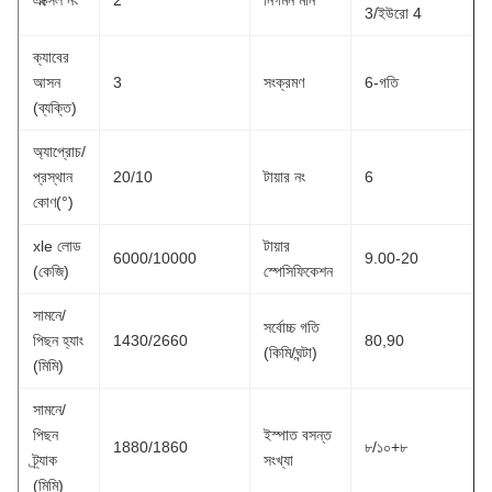
এক্সেল নং
2
নির্গমন মান
3/ইউরো 4
ক্যাবের
আসন
3
সংক্রমণ
6-গতি
(ব্যক্তি)
অ্যাপ্রোচ/
প্রস্থান
20/10
টায়ার নং
6
কোণ(°)
xle লোড
টায়ার
6000/10000
9.00-20
(কেজি)
স্পেসিফিকেশন
সামনে/
সর্বোচ্চ গতি
পিছন হ্যাং
1430/2660
80,90
(কিমি/ঘন্টা)
(মিমি)
সামনে/
পিছন
ইস্পাত বসন্ত
1880/1860
৮/১০+৮
ট্র্যাক
সংখ্যা
(মিমি)