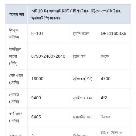
স্মার্ট 10 টন অ্যাসফল্ট ডিস্ট্রিবিউশন ট্রাক, বিটুমেন স্প্রেয়িং ট্রাক,
পণ্যের নাম
অ্যাসফল্ট স্প্রিঙ্কলার
ট্যাঙ্ক
8~10T
চ্যাসি মডেল
DFL1160BX5
ভলিউম
সামগ্রিক
মাত্রা
8790×2480×2840
ব্র্যান্ড নাম
ডংফেং
(মিমি)
মোট ওজন
16000
হুইলবেস(মিমি)
4700
(কেজি)
পেলোড
9400
ড্রাইভের ধরন
4*2
(কেজি)
কার্ব ওজন
6405
জ্বালানীর ধরন
ডিজেল
(কেজি)
ইউরো 2/ইউরো