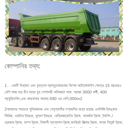
কোম্পানির তথ্য:
1. . একটি বিখ্যাত এবং বৃহত্তম প্রস্তুতকারকের বিশেষ অটোমোবাইল ক্ষেত্রে 15 বছরেরও
বেশি সময় ধরে চীন মধ্যে খুব পেশাদারী অভিজ্ঞতা সঙ্গে. আমরা 3000 কর্মী, 400
প্রযুক্তিবিদ,এবং কারখানার আকার 690 এর বেশি,000m2
2আমাদের সবচেয়ে সুবিধাজনক এবং নেতৃস্থানীয় পণ্যগুলির মধ্যে রয়েছে এলপিজি ট্যাঙ্কার
সিরিজ, ওয়াটার ট্যাঙ্ক, ফুয়েল ট্যাঙ্ক, রেফ্রিজারেটেড ট্রাক, আবর্জনা ট্রাক, ট্যাগিং /
ড্রেকার ট্রাক, ডাম্প ট্রাক, নিকাশী স্তন্যপান ট্রাক,কংক্রিট মিক্সার ট্রাক, বাল্ক সিমেন্ট ট্রাক,